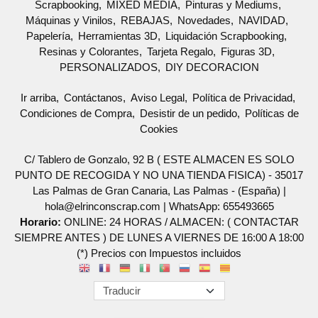
Scrapbooking
MIXED MEDIA
Pinturas y Mediums
Máquinas y Vinilos
REBAJAS
Novedades
NAVIDAD
Papelería
Herramientas 3D
Liquidación Scrapbooking
Resinas y Colorantes
Tarjeta Regalo
Figuras 3D
PERSONALIZADOS
DIY DECORACION
Ir arriba
Contáctanos
Aviso Legal
Política de Privacidad
Condiciones de Compra
Desistir de un pedido
Políticas de
Cookies
C/ Tablero de Gonzalo, 92 B ( ESTE ALMACEN ES SOLO
PUNTO DE RECOGIDA Y NO UNA TIENDA FISICA) - 35017
Las Palmas de Gran Canaria, Las Palmas - (España) |
hola@elrinconscrap.com |
WhatsApp: 655493665
Horario:
ONLINE: 24 HORAS / ALMACEN: ( CONTACTAR
SIEMPRE ANTES ) DE LUNES A VIERNES DE 16:00 A 18:00
(*) Precios con Impuestos incluidos