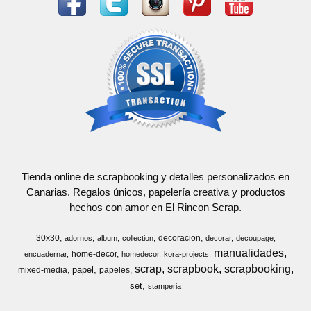
Tienda online de scrapbooking y detalles personalizados en
Canarias. Regalos únicos, papelería creativa y productos
hechos con amor en El Rincon Scrap.
30x30
decoracion
adornos
album
collection
decorar
decoupage
manualidades
home-decor
encuadernar
homedecor
kora-projects
scrap
scrapbook
scrapbooking
papel
mixed-media
papeles
set
stamperia