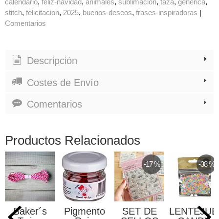
calendario
feliz-navidad
animales
sublimacion
taza
generica
stitch
felicitacion
2025
buenos-deseos
frases-inspiradoras
|
Comentarios
Descripción
Costes de Envío
Comentarios
Productos Relacionados
-17 %
-38 %
Baker´s
Pigmento
SET DE
LENTEJUE