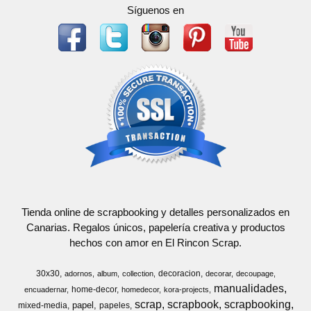
Síguenos en
Tienda online de scrapbooking y detalles personalizados en
Canarias. Regalos únicos, papelería creativa y productos
hechos con amor en El Rincon Scrap.
30x30
decoracion
adornos
album
collection
decorar
decoupage
manualidades
home-decor
encuadernar
homedecor
kora-projects
scrap
scrapbook
scrapbooking
papel
mixed-media
papeles