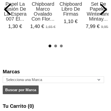
Papel La
Chipboard
Chipboard
Set De
Ilusión De
Marco
Libro De
Papeles
La Espera
Ovalado
Firmas
Winterland
007 El...
Con Flor...
Mintay...
1,10 €
1,30 €
1,40 €
7,99 €
1,65 €
9,95 €
Marcas
Tu Carrito (0)