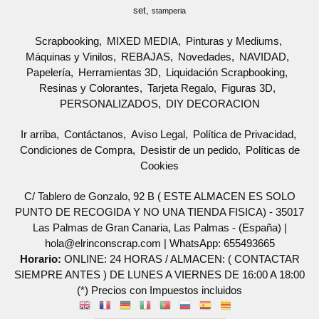
set
stamperia
Scrapbooking
MIXED MEDIA
Pinturas y Mediums
Máquinas y Vinilos
REBAJAS
Novedades
NAVIDAD
Papelería
Herramientas 3D
Liquidación Scrapbooking
Resinas y Colorantes
Tarjeta Regalo
Figuras 3D
PERSONALIZADOS
DIY DECORACION
Ir arriba
Contáctanos
Aviso Legal
Política de Privacidad
Condiciones de Compra
Desistir de un pedido
Políticas de
Cookies
C/ Tablero de Gonzalo, 92 B ( ESTE ALMACEN ES SOLO
PUNTO DE RECOGIDA Y NO UNA TIENDA FISICA) - 35017
Las Palmas de Gran Canaria, Las Palmas - (España) |
hola@elrinconscrap.com |
WhatsApp: 655493665
Horario:
ONLINE: 24 HORAS / ALMACEN: ( CONTACTAR
SIEMPRE ANTES ) DE LUNES A VIERNES DE 16:00 A 18:00
(*) Precios con Impuestos incluidos