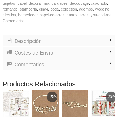
tarjetas
papel
decorar
manualidades
decoupage
cuadrado
romantic
stamperia
dina4
boda
collection
adornos
wedding
circulos
homedecor
papel-de-arroz
cartas
arroz
you-and-me
|
Comentarios
Descripción
Costes de Envío
Comentarios
Productos Relacionados
-15 %
-20 %