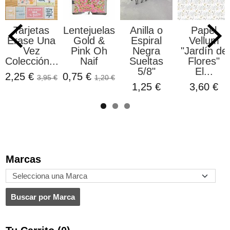
Tarjetas
Lentejuelas
Anilla o
Papel
Erase Una
Gold &
Espiral
Vellum
Vez
Pink Oh
Negra
"Jardín de
Colección...
Naif
Sueltas
Flores"
5/8"
El...
2,25 €
0,75 €
3,95 €
1,20 €
1,25 €
3,60 €
Marcas