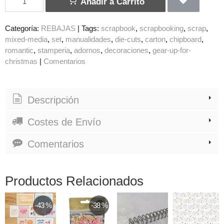
Añadir a Carrito
Categoría:
REBAJAS
|
Tags:
scrapbook
scrapbooking
scrap
mixed-media
set
manualidades
die-cuts
carton
chipboard
romantic
stamperia
adornos
decoraciones
gear-up-for-
christmas
|
Comentarios
Descripción
Costes de Envío
Comentarios
Productos Relacionados
-43 %
-38 %