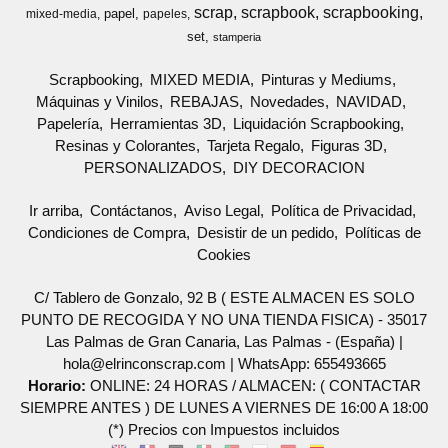
scrap
scrapbook
scrapbooking
papel
mixed-media
papeles
set
stamperia
Scrapbooking
MIXED MEDIA
Pinturas y Mediums
Máquinas y Vinilos
REBAJAS
Novedades
NAVIDAD
Papelería
Herramientas 3D
Liquidación Scrapbooking
Resinas y Colorantes
Tarjeta Regalo
Figuras 3D
PERSONALIZADOS
DIY DECORACION
Ir arriba
Contáctanos
Aviso Legal
Política de Privacidad
Condiciones de Compra
Desistir de un pedido
Políticas de
Cookies
C/ Tablero de Gonzalo, 92 B ( ESTE ALMACEN ES SOLO
PUNTO DE RECOGIDA Y NO UNA TIENDA FISICA) - 35017
Las Palmas de Gran Canaria, Las Palmas - (España) |
hola@elrinconscrap.com |
WhatsApp: 655493665
Horario:
ONLINE: 24 HORAS / ALMACEN: ( CONTACTAR
SIEMPRE ANTES ) DE LUNES A VIERNES DE 16:00 A 18:00
(*) Precios con Impuestos incluidos