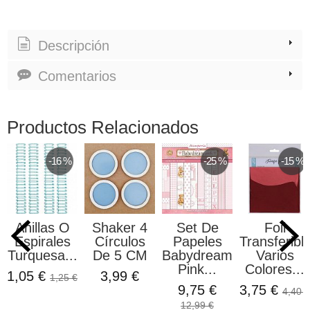
Descripción
Comentarios
Productos Relacionados
-16 %
-25 %
-15 %
Anillas O
Shaker 4
Set De
Foil
Espirales
Círculos
Papeles
Transferibl
Turquesa...
De 5 CM
Babydream
Varios
Pink...
Colores...
1,05 €
3,99 €
1,25 €
9,75 €
3,75 €
4,40 €
12,99 €