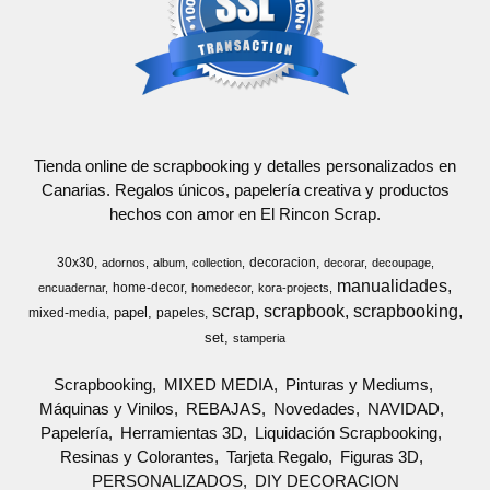
Tienda online de scrapbooking y detalles personalizados en
Canarias. Regalos únicos, papelería creativa y productos
hechos con amor en El Rincon Scrap.
30x30
decoracion
adornos
album
collection
decorar
decoupage
manualidades
home-decor
encuadernar
homedecor
kora-projects
scrap
scrapbook
scrapbooking
papel
mixed-media
papeles
set
stamperia
Scrapbooking
MIXED MEDIA
Pinturas y Mediums
Máquinas y Vinilos
REBAJAS
Novedades
NAVIDAD
Papelería
Herramientas 3D
Liquidación Scrapbooking
Resinas y Colorantes
Tarjeta Regalo
Figuras 3D
PERSONALIZADOS
DIY DECORACION