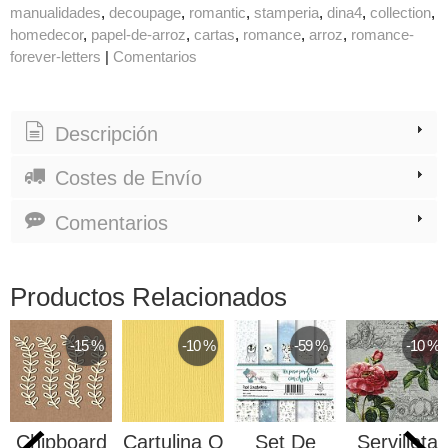
manualidades
decoupage
romantic
stamperia
dina4
collection
homedecor
papel-de-arroz
cartas
romance
arroz
romance-
forever-letters
|
Comentarios
Descripción
Costes de Envío
Comentarios
Productos Relacionados
-15 %
-10 %
-59 %
-10 %
Chipboard
Cartulina O
Set De
Servilleta