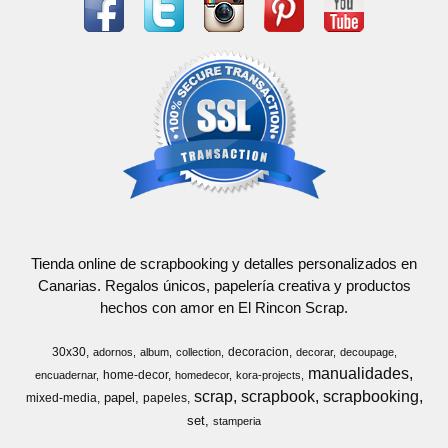
Tienda online de scrapbooking y detalles personalizados en
Canarias. Regalos únicos, papelería creativa y productos
hechos con amor en El Rincon Scrap.
30x30
decoracion
adornos
album
collection
decorar
decoupage
manualidades
home-decor
encuadernar
homedecor
kora-projects
scrap
scrapbook
scrapbooking
papel
mixed-media
papeles
set
stamperia