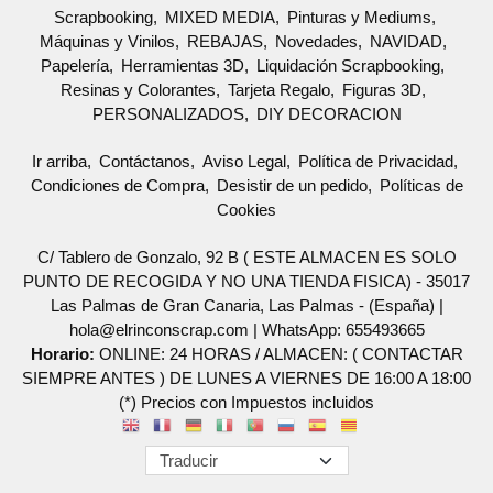
Scrapbooking
MIXED MEDIA
Pinturas y Mediums
Máquinas y Vinilos
REBAJAS
Novedades
NAVIDAD
Papelería
Herramientas 3D
Liquidación Scrapbooking
Resinas y Colorantes
Tarjeta Regalo
Figuras 3D
PERSONALIZADOS
DIY DECORACION
Ir arriba
Contáctanos
Aviso Legal
Política de Privacidad
Condiciones de Compra
Desistir de un pedido
Políticas de
Cookies
C/ Tablero de Gonzalo, 92 B ( ESTE ALMACEN ES SOLO
PUNTO DE RECOGIDA Y NO UNA TIENDA FISICA) - 35017
Las Palmas de Gran Canaria, Las Palmas - (España) |
hola@elrinconscrap.com |
WhatsApp: 655493665
Horario:
ONLINE: 24 HORAS / ALMACEN: ( CONTACTAR
SIEMPRE ANTES ) DE LUNES A VIERNES DE 16:00 A 18:00
(*) Precios con Impuestos incluidos