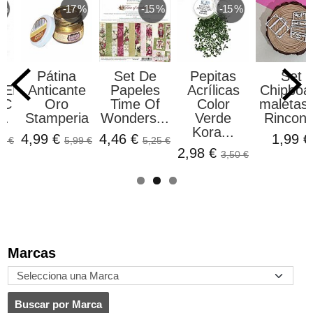
 %
-17 %
-15 %
-15 %
Pátina
Set De
Pepitas
Set
UELAS
Anticante
Papeles
Acrílicas
Chipboa
IC
Oro
Time Of
Color
maletas 
..
Stamperia
Wonders...
Verde
Rincon..
Kora...
4,99 €
4,46 €
1,99 €
5 €
5,99 €
5,25 €
2,98 €
3,50 €
Marcas