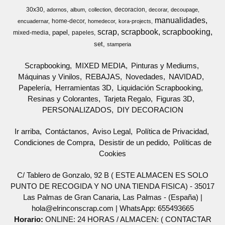
30x30
decoracion
adornos
album
collection
decorar
decoupage
manualidades
home-decor
encuadernar
homedecor
kora-projects
scrap
scrapbook
scrapbooking
papel
mixed-media
papeles
set
stamperia
Scrapbooking
MIXED MEDIA
Pinturas y Mediums
Máquinas y Vinilos
REBAJAS
Novedades
NAVIDAD
Papelería
Herramientas 3D
Liquidación Scrapbooking
Resinas y Colorantes
Tarjeta Regalo
Figuras 3D
PERSONALIZADOS
DIY DECORACION
Ir arriba
Contáctanos
Aviso Legal
Política de Privacidad
Condiciones de Compra
Desistir de un pedido
Políticas de
Cookies
C/ Tablero de Gonzalo, 92 B ( ESTE ALMACEN ES SOLO
PUNTO DE RECOGIDA Y NO UNA TIENDA FISICA) - 35017
Las Palmas de Gran Canaria, Las Palmas - (España) |
hola@elrinconscrap.com |
WhatsApp: 655493665
Horario:
ONLINE: 24 HORAS / ALMACEN: ( CONTACTAR