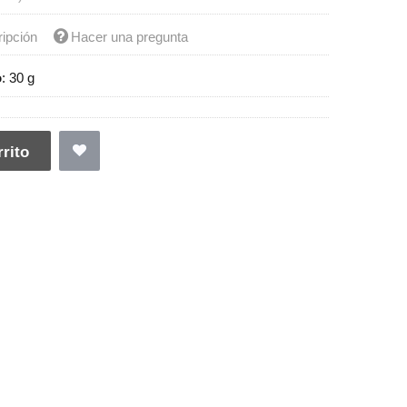
ripción
Hacer una pregunta
o
:
30 g
rito