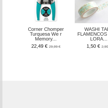
Corner Chomper
WASHI TA
Turquesa We r
FLAMENCOS
Memory...
LORA...
22,49 €
1,50 €
29,99 €
2,90