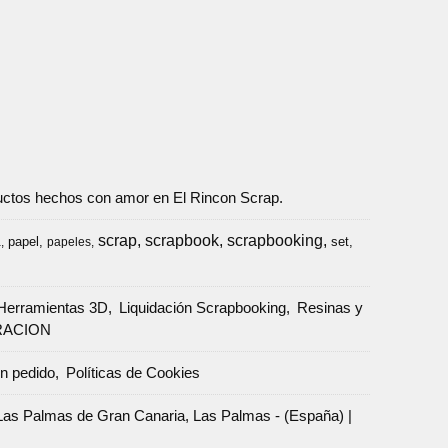
oductos hechos con amor en El Rincon Scrap.
scrap
scrapbook
scrapbooking
papel
set
a
papeles
Herramientas 3D
Liquidación Scrapbooking
Resinas y
RACION
un pedido
Políticas de Cookies
Palmas de Gran Canaria, Las Palmas - (España) |