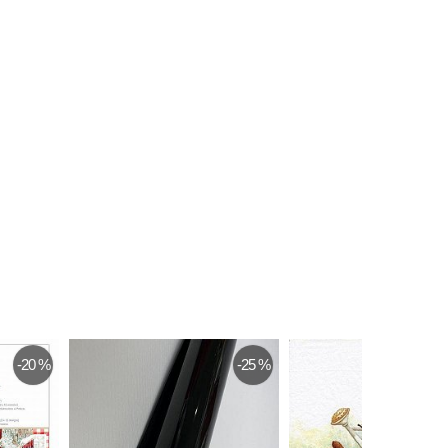
-20 %
-25 %