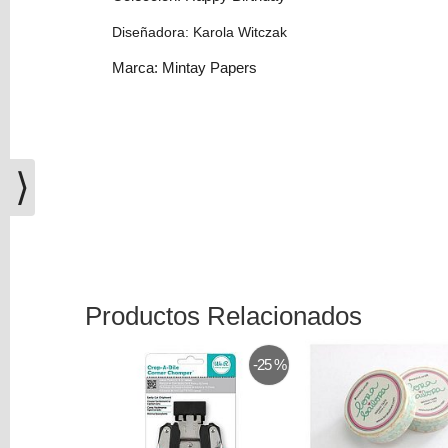
(0)
Diseñadora: Karola Witczak
El
carrito
Marca: Mintay Papers
de
la
compra
está
vacío
⟩
Redes
Sociales
Instagram
Productos Relacionados
-25 %
Facebook
Youtube