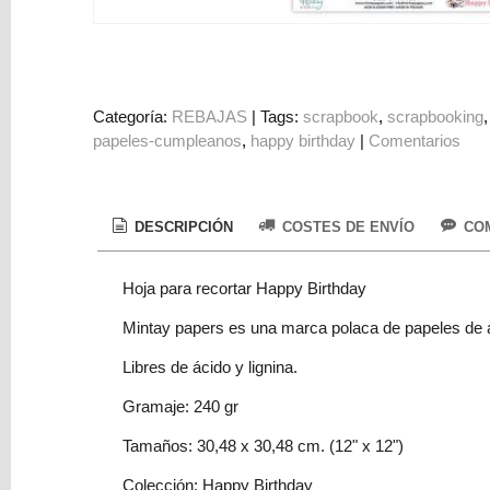
Colorantes
Tarjeta
Regalo
Figuras
Categoría:
REBAJAS
|
Tags:
scrapbook
scrapbooking
papeles-cumpleanos
happy birthday
|
Comentarios
3D
PERSONALIZADOS
DIY
DESCRIPCIÓN
COSTES DE ENVÍO
COM
DECORACION
Hoja para recortar Happy Birthday
Marcas
Mintay papers es una marca polaca de papeles de a
Libres de ácido y lignina.
Gramaje: 240 gr
Tamaños: 30,48 x 30,48 cm. (12" x 12")
Tu
Carrito
Colección: Happy Birthday