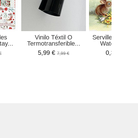
les
Vinilo Téxtil O
Servilleta Bunny
ay...
Termotransferible...
Watering Can.
5,99 €
0,32 €
€
7,99 €
0,35 €