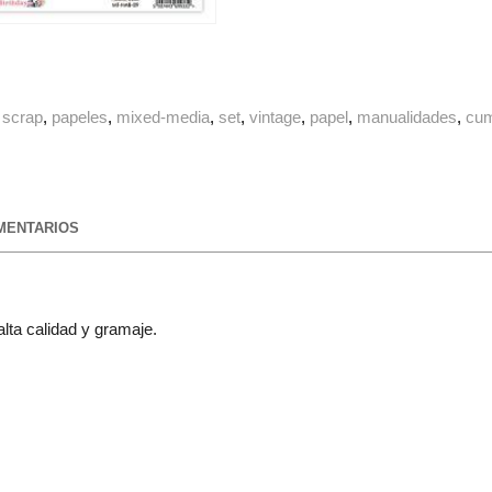
scrap
papeles
mixed-media
set
vintage
papel
manualidades
cu
ENTARIOS
lta calidad y gramaje.