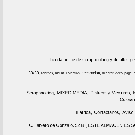
Tienda online de scrapbooking y detalles p
30x30
decoracion
adornos
album
collection
decorar
decoupage
Scrapbooking
MIXED MEDIA
Pinturas y Mediums
Coloran
Ir arriba
Contáctanos
Aviso 
C/ Tablero de Gonzalo, 92 B ( ESTE ALMACEN ES 