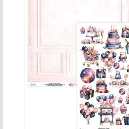
y
Mediums
Máquinas
y
Vinilos
REBAJAS
Novedades
NAVIDAD
Papelería
Herramientas
3D
Liquidación
Scrapbooking
Resinas
y