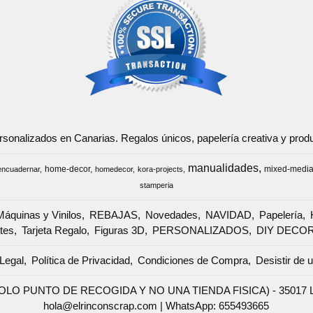
ersonalizados en Canarias. Regalos únicos, papelería creativa y pr
manualidades
home-decor
mixed-medi
encuadernar
homedecor
kora-projects
stamperia
Máquinas y Vinilos
REBAJAS
Novedades
NAVIDAD
Papelería
tes
Tarjeta Regalo
Figuras 3D
PERSONALIZADOS
DIY DECO
Legal
Política de Privacidad
Condiciones de Compra
Desistir de 
SOLO PUNTO DE RECOGIDA Y NO UNA TIENDA FISICA) - 35017 Las 
hola@elrinconscrap.com |
WhatsApp: 655493665