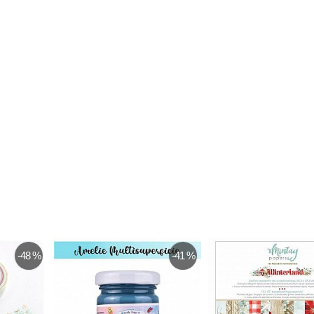
-48 %
-41 %