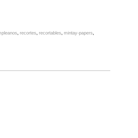
mpleanos
recortes
recortables
mintay-papers