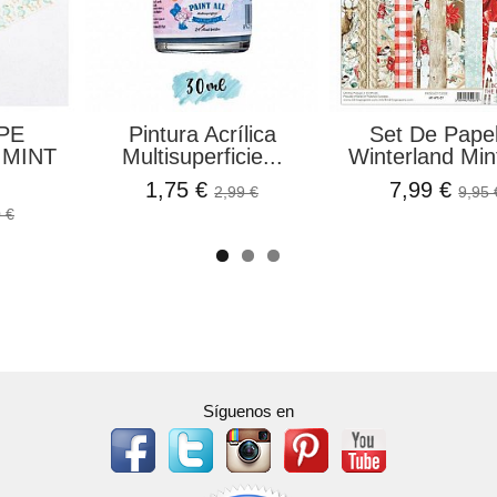
PE
Pintura Acrílica
Set De Pape
 MINT
Multisuperficie...
Winterland Mint
1,75 €
7,99 €
2,99 €
9,95 
 €
Síguenos en