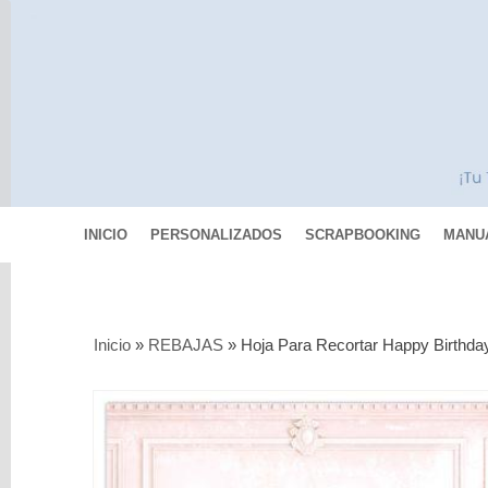
INICIO
PERSONALIZADOS
SCRAPBOOKING
MANU
Categorías
Inicio
»
REBAJAS
»
Hoja Para Recortar Happy Birthda
Scrapbooking
MIXED
MEDIA
Pinturas