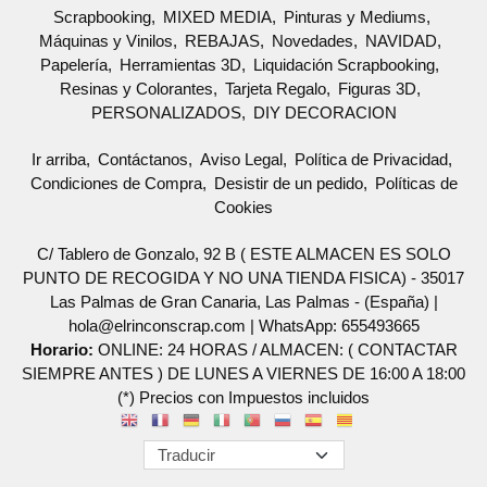
Scrapbooking
MIXED MEDIA
Pinturas y Mediums
Máquinas y Vinilos
REBAJAS
Novedades
NAVIDAD
Papelería
Herramientas 3D
Liquidación Scrapbooking
Resinas y Colorantes
Tarjeta Regalo
Figuras 3D
PERSONALIZADOS
DIY DECORACION
Ir arriba
Contáctanos
Aviso Legal
Política de Privacidad
Condiciones de Compra
Desistir de un pedido
Políticas de
Cookies
C/ Tablero de Gonzalo, 92 B ( ESTE ALMACEN ES SOLO
PUNTO DE RECOGIDA Y NO UNA TIENDA FISICA) - 35017
Las Palmas de Gran Canaria, Las Palmas - (España) |
hola@elrinconscrap.com |
WhatsApp: 655493665
Horario:
ONLINE: 24 HORAS / ALMACEN: ( CONTACTAR
SIEMPRE ANTES ) DE LUNES A VIERNES DE 16:00 A 18:00
(*) Precios con Impuestos incluidos