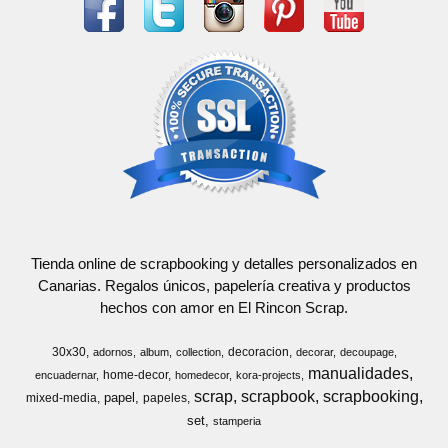
Tienda online de scrapbooking y detalles personalizados en
Canarias. Regalos únicos, papelería creativa y productos
hechos con amor en El Rincon Scrap.
30x30
decoracion
adornos
album
collection
decorar
decoupage
manualidades
home-decor
encuadernar
homedecor
kora-projects
scrap
scrapbook
scrapbooking
papel
mixed-media
papeles
set
stamperia