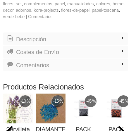
flores
set
complementos
papel
manualidades
colores
home-
decor
adornos
kora-projects
flores-de-papel
papel-toscana
verde-bebe
|
Comentarios
Descripción
Costes de Envío
Comentarios
Productos Relacionados
-10 %
-15 %
-45 %
-45 %
Servilleta
DIAMANTES
PACK
PACK