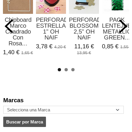
Chipboard
PERFORADORA
PERFORADORA
PACK
Marco
ESTRELLA
BLOSSOM
LENTEJUE
Cuadrado
1" OH
2,5" OH
METALLIC
Con
NAIF
NAIF
GREEN...
Rosa...
3,78 €
11,16 €
0,85 €
4,20 €
1,55 €
1,40 €
1,65 €
13,95 €
Marcas