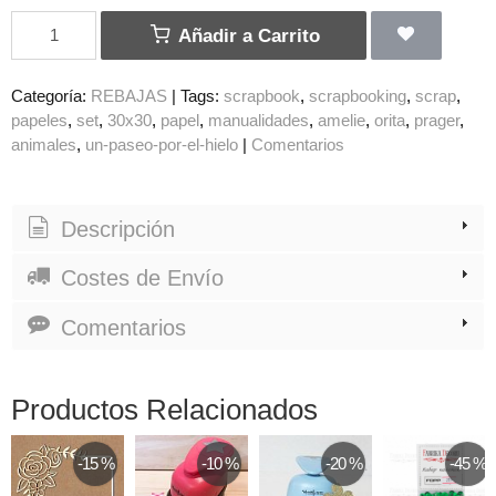
Añadir a Carrito
Categoría:
REBAJAS
|
Tags:
scrapbook
scrapbooking
scrap
papeles
set
30x30
papel
manualidades
amelie
orita
prager
animales
un-paseo-por-el-hielo
|
Comentarios
Descripción
Costes de Envío
Comentarios
Productos Relacionados
-15 %
-10 %
-20 %
-45 %