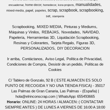
manualidades
home-decor
encuadernar
homedecor
kora-projects
scrap
scrapbook
scrapbooking
papel
mixed-media
papeles
set
stamperia
Scrapbooking
MIXED MEDIA
Pinturas y Mediums
Máquinas y Vinilos
REBAJAS
Novedades
NAVIDAD
Papelería
Herramientas 3D
Liquidación Scrapbooking
Resinas y Colorantes
Tarjeta Regalo
Figuras 3D
PERSONALIZADOS
DIY DECORACION
Ir arriba
Contáctanos
Aviso Legal
Política de Privacidad
Condiciones de Compra
Desistir de un pedido
Políticas de
Cookies
C/ Tablero de Gonzalo, 92 B ( ESTE ALMACEN ES SOLO
PUNTO DE RECOGIDA Y NO UNA TIENDA FISICA) - 35017
Las Palmas de Gran Canaria, Las Palmas - (España) |
hola@elrinconscrap.com |
WhatsApp: 655493665
Horario:
ONLINE: 24 HORAS / ALMACEN: ( CONTACTAR
SIEMPRE ANTES ) DE LUNES A VIERNES DE 16:00 A 18:00