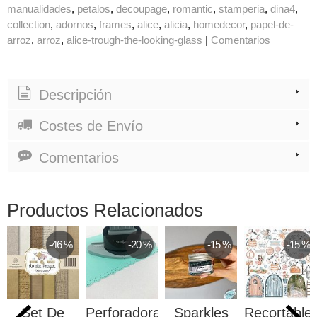
manualidades
petalos
decoupage
romantic
stamperia
dina4
collection
adornos
frames
alice
alicia
homedecor
papel-de-
arroz
arroz
alice-trough-the-looking-glass
|
Comentarios
Descripción
Costes de Envío
Comentarios
Productos Relacionados
-15 %
-15 %
-15 %
-29 %
rkles
Recortables
Set de
Ecopiel Blin
Cart