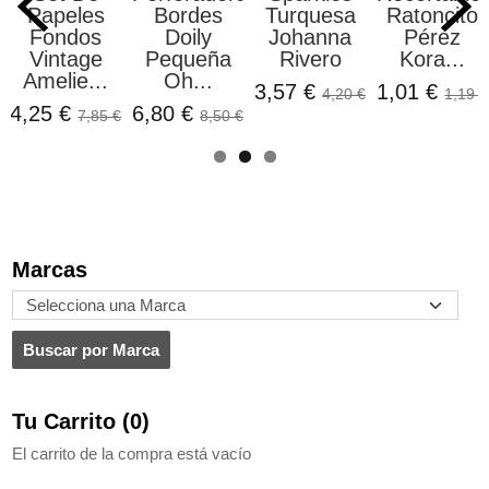
quesa
Ratoncito
Sellos Que
Blin Beige
Car
hanna
Pérez
Se Besen
Rombos
Textu
vero
Kora...
Artis...
Foil ...
0,86
 €
1,01 €
2,54 €
5,50 €
4,20 €
1,19 €
2,99 €
7,80 €
Marcas
Tu Carrito (0)
El carrito de la compra está vacío