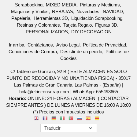
Scrapbooking
MIXED MEDIA
Pinturas y Mediums
Máquinas y Vinilos
REBAJAS
Novedades
NAVIDAD
Papelería
Herramientas 3D
Liquidación Scrapbooking
Resinas y Colorantes
Tarjeta Regalo
Figuras 3D
PERSONALIZADOS
DIY DECORACION
Ir arriba
Contáctanos
Aviso Legal
Política de Privacidad
Condiciones de Compra
Desistir de un pedido
Políticas de
Cookies
C/ Tablero de Gonzalo, 92 B ( ESTE ALMACEN ES SOLO
PUNTO DE RECOGIDA Y NO UNA TIENDA FISICA) - 35017
Las Palmas de Gran Canaria, Las Palmas - (España) |
hola@elrinconscrap.com |
WhatsApp: 655493665
Horario:
ONLINE: 24 HORAS / ALMACEN: ( CONTACTAR
SIEMPRE ANTES ) DE LUNES A VIERNES DE 16:00 A 18:00
(*) Precios con Impuestos incluidos