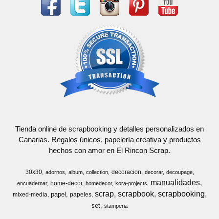
Tienda online de scrapbooking y detalles personalizados en
Canarias. Regalos únicos, papelería creativa y productos
hechos con amor en El Rincon Scrap.
30x30
decoracion
adornos
album
collection
decorar
decoupage
manualidades
home-decor
encuadernar
homedecor
kora-projects
scrap
scrapbook
scrapbooking
papel
mixed-media
papeles
set
stamperia