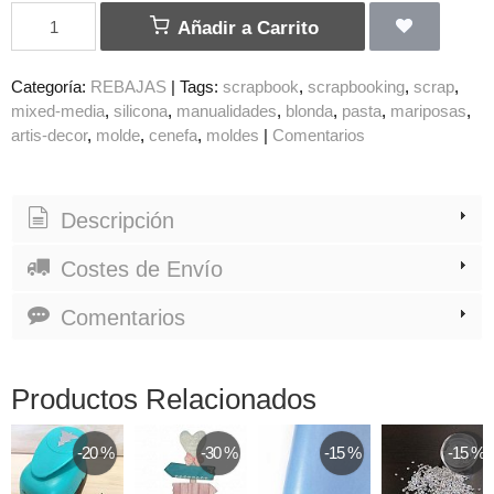
Añadir a Carrito
Categoría:
REBAJAS
|
Tags:
scrapbook
scrapbooking
scrap
mixed-media
silicona
manualidades
blonda
pasta
mariposas
artis-decor
molde
cenefa
moldes
|
Comentarios
Descripción
Costes de Envío
Comentarios
Productos Relacionados
-20 %
-30 %
-15 %
-15 %