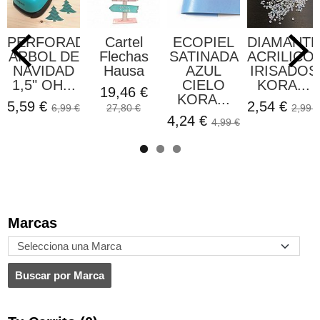
PERFORADORA
Cartel
ECOPIEL
DIAMANT
ARBOL DE
Flechas
SATINADA
ACRILICO
NAVIDAD
Hausa
AZUL
IRISADOS
1,5" OH...
CIELO
KORA...
19,46 €
KORA...
5,59 €
2,54 €
6,99 €
27,80 €
2,99 €
4,24 €
4,99 €
Marcas