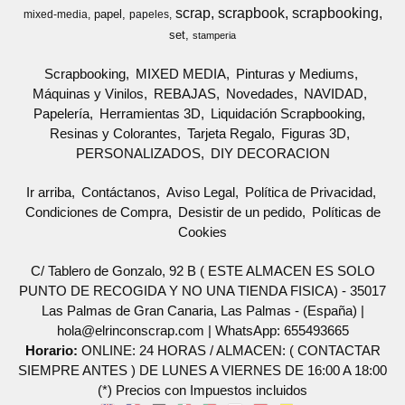
scrap
scrapbook
scrapbooking
papel
mixed-media
papeles
set
stamperia
Scrapbooking
MIXED MEDIA
Pinturas y Mediums
Máquinas y Vinilos
REBAJAS
Novedades
NAVIDAD
Papelería
Herramientas 3D
Liquidación Scrapbooking
Resinas y Colorantes
Tarjeta Regalo
Figuras 3D
PERSONALIZADOS
DIY DECORACION
Ir arriba
Contáctanos
Aviso Legal
Política de Privacidad
Condiciones de Compra
Desistir de un pedido
Políticas de
Cookies
C/ Tablero de Gonzalo, 92 B ( ESTE ALMACEN ES SOLO
PUNTO DE RECOGIDA Y NO UNA TIENDA FISICA) - 35017
Las Palmas de Gran Canaria, Las Palmas - (España) |
hola@elrinconscrap.com |
WhatsApp: 655493665
Horario:
ONLINE: 24 HORAS / ALMACEN: ( CONTACTAR
SIEMPRE ANTES ) DE LUNES A VIERNES DE 16:00 A 18:00
(*) Precios con Impuestos incluidos