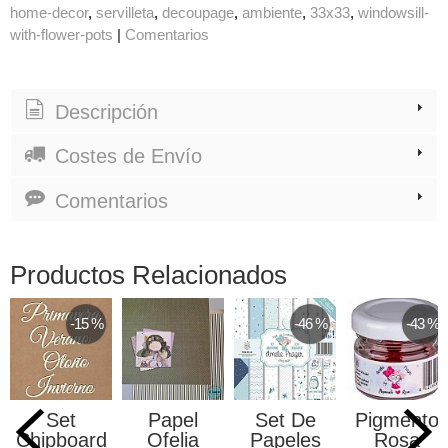
home-decor
servilleta
decoupage
ambiente
33x33
windowsill-
with-flower-pots
|
Comentarios
Descripción
Costes de Envío
Comentarios
Productos Relacionados
-15 %
-46 %
-43 %
Set
Papel
Set De
Pigmento
Chipboard
Ofelia
Papeles
Rosa