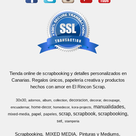
Tienda online de scrapbooking y detalles personalizados en
Canarias. Regalos únicos, papelería creativa y productos
hechos con amor en El Rincon Scrap.
30x30
decoracion
adornos
album
collection
decorar
decoupage
manualidades
home-decor
encuadernar
homedecor
kora-projects
scrap
scrapbook
scrapbooking
papel
mixed-media
papeles
set
stamperia
Scrapbooking
MIXED MEDIA
Pinturas y Mediums