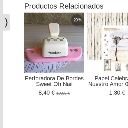
(0)
Productos Relacionados
El
carrito
⟩
-20 %
de
la
compra
está
vacío
Redes
Sociales
Perforadora De Bordes
Papel Celeb
Sweet Oh Naif
Nuestro Amor 00
Instagram
8,40 €
1,30 €
10,50 €
Facebook
Youtube