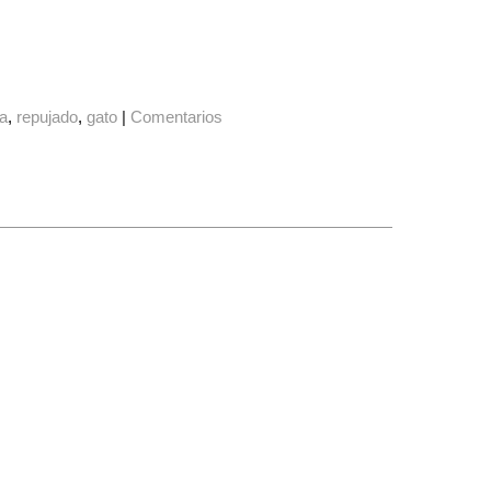
na
repujado
gato
|
Comentarios