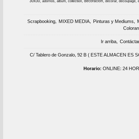
30x30
decoracion
adornos
album
collection
decorar
decoupage
Scrapbooking
MIXED MEDIA
Pinturas y Mediums
Coloran
Ir arriba
Contácta
C/ Tablero de Gonzalo, 92 B ( ESTE ALMACEN ES 
Horario:
ONLINE: 24 HOR