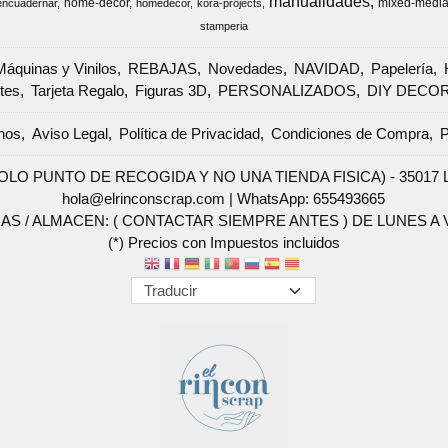
manualidades
home-decor
mixed-medi
encuadernar
homedecor
kora-projects
stamperia
Máquinas y Vinilos
REBAJAS
Novedades
NAVIDAD
Papelería
tes
Tarjeta Regalo
Figuras 3D
PERSONALIZADOS
DIY DECO
nos
Aviso Legal
Política de Privacidad
Condiciones de Compra
P
SOLO PUNTO DE RECOGIDA Y NO UNA TIENDA FISICA) - 35017 Las 
hola@elrinconscrap.com |
WhatsApp: 655493665
AS / ALMACEN: ( CONTACTAR SIEMPRE ANTES ) DE LUNES A VI
(*) Precios con Impuestos incluidos