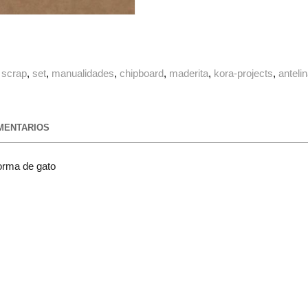
scrap
set
manualidades
chipboard
maderita
kora-projects
anteli
ENTARIOS
orma de gato