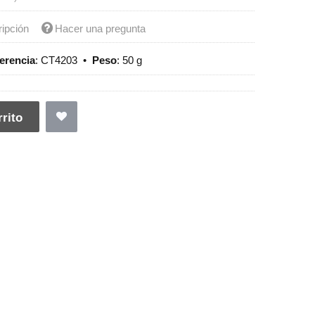
ripción
Hacer una pregunta
erencia
:
CT4203
•
Peso
:
50 g
rito