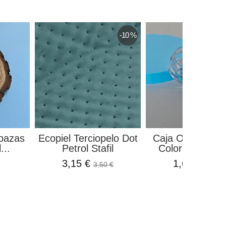
-10 %
bazas
Ecopiel Terciopelo Dot
Caja Ojales Alu
...
Petrol Stafil
Color Azul Cyan
3,15 €
1,69 €
3,50 €
1,99 €