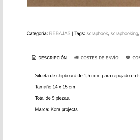
Colorantes
Tarjeta
Regalo
Figuras
Categoría:
REBAJAS
|
Tags:
scrapbook
scrapbooking
3D
PERSONALIZADOS
DESCRIPCIÓN
COSTES DE ENVÍO
COM
DIY
DECORACION
Silueta de chipboard de 1,5 mm. para repujado en f
Marcas
Tamaño 14 x 15 cm.
Total de 9 piezas.
Marca: Kora projects
Tu
Carrito