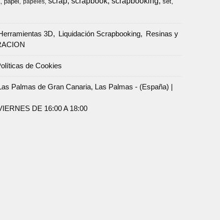
scrap
scrapbook
scrapbooking
papel
set
a
papeles
Herramientas 3D
Liquidación Scrapbooking
Resinas y
RACION
olíticas de Cookies
Palmas de Gran Canaria, Las Palmas - (España) |
ERNES DE 16:00 A 18:00