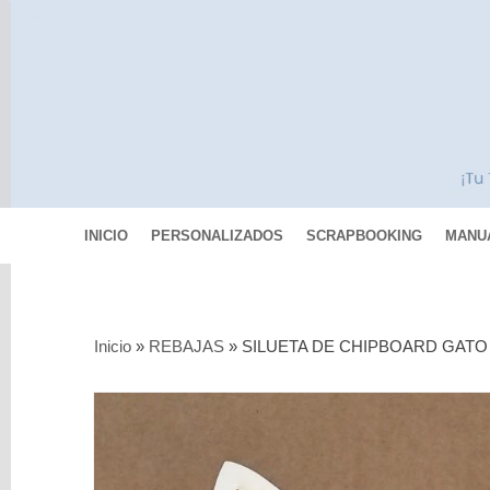
INICIO
PERSONALIZADOS
SCRAPBOOKING
MANU
Categorías
Inicio
»
REBAJAS
»
SILUETA DE CHIPBOARD GAT
Scrapbooking
MIXED
MEDIA
Pinturas