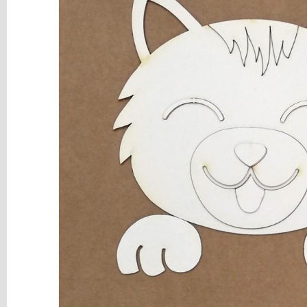
y
Mediums
Máquinas
y
Vinilos
REBAJAS
Novedades
NAVIDAD
Papelería
Herramientas
3D
Liquidación
Scrapbooking
Resinas
y