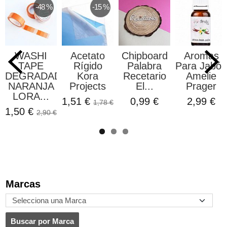
-48 %
-15 %
WASHI
Acetato
Chipboard
Aromas
TAPE
Rígido
Palabra
Para Jabón
DEGRADADO
Kora
Recetario
Amelie
NARANJA
Projects
El...
Prager
LORA...
1,51 €
0,99 €
2,99 €
1,78 €
1,50 €
2,90 €
Marcas