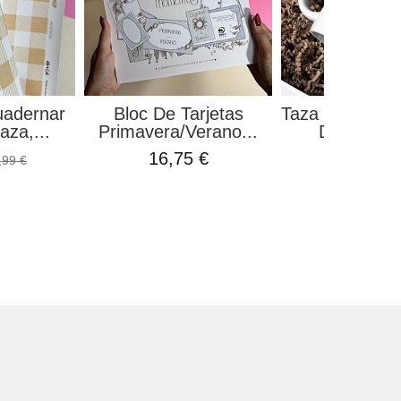
uadernar
Bloc De Tarjetas
Taza Personali
aza,...
Primavera/Verano...
De La Muje
16,75 €
9,99 €
,99 €