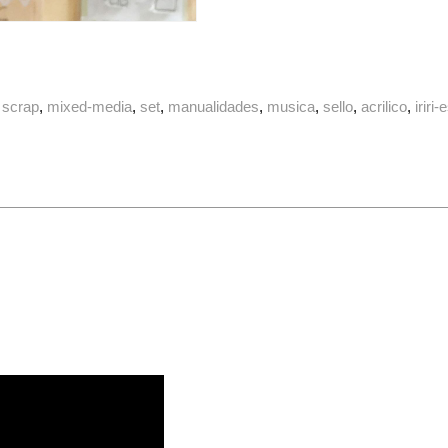
scrap
mixed-media
set
manualidades
musica
sello
acrilico
iriri-