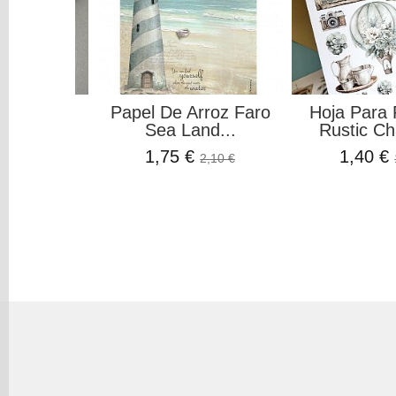
ne Stafil
Papel De Arroz Faro
Hoja Para 
Sea Land...
Rustic Ch
€
2,95 €
1,75 €
1,40 €
2,10 €