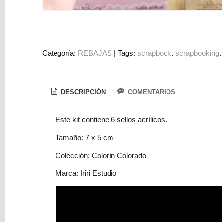
Colorantes
Tarjeta
Regalo
Figuras
Categoría:
REBAJAS
|
Tags:
scrapbook
scrapbooking
3D
PERSONALIZADOS
DESCRIPCIÓN
COMENTARIOS
DIY
DECORACION
Este kit contiene 6 sellos acrílicos.
Marcas
Tamaño: 7 x 5 cm
Colección: Colorín Colorado
Marca: Iriri Estudio
Tu
Carrito