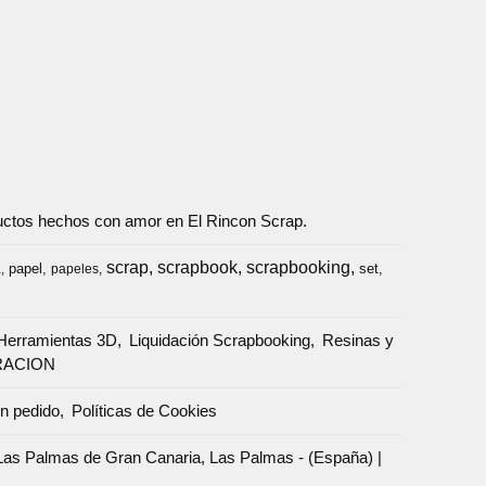
oductos hechos con amor en El Rincon Scrap.
scrap
scrapbook
scrapbooking
papel
set
a
papeles
Herramientas 3D
Liquidación Scrapbooking
Resinas y
RACION
un pedido
Políticas de Cookies
Palmas de Gran Canaria, Las Palmas - (España) |