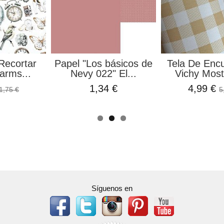
Recortar
Papel "Los básicos de
Tela De Enc
arms...
Nevy 022" El...
Vichy Most
1,34 €
4,99 €
1,75 €
5
Síguenos en