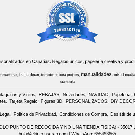
ersonalizados en Canarias. Regalos únicos, papelería creativa y pr
manualidades
home-decor
mixed-medi
encuadernar
homedecor
kora-projects
stamperia
Máquinas y Vinilos
REBAJAS
Novedades
NAVIDAD
Papelería
tes
Tarjeta Regalo
Figuras 3D
PERSONALIZADOS
DIY DECO
Legal
Política de Privacidad
Condiciones de Compra
Desistir de 
SOLO PUNTO DE RECOGIDA Y NO UNA TIENDA FISICA) - 35017 Las 
hola@elrinconscrap.com |
WhatsApp: 655493665