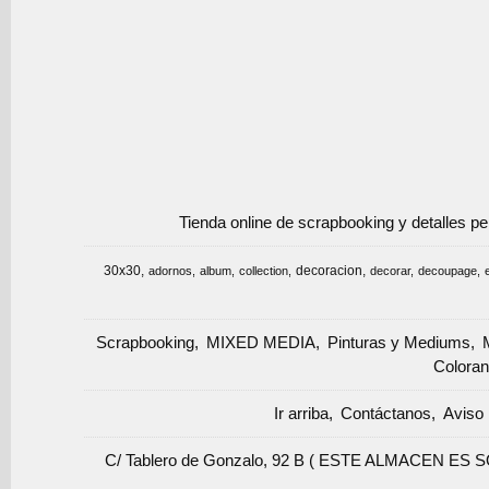
Tienda online de scrapbooking y detalles p
30x30
decoracion
adornos
album
collection
decorar
decoupage
Scrapbooking
MIXED MEDIA
Pinturas y Mediums
Coloran
Ir arriba
Contáctanos
Aviso 
C/ Tablero de Gonzalo, 92 B ( ESTE ALMACEN ES 