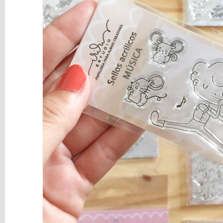
y
Mediums
Máquinas
y
Vinilos
REBAJAS
Novedades
NAVIDAD
Papelería
Herramientas
3D
Liquidación
Scrapbooking
Resinas
y