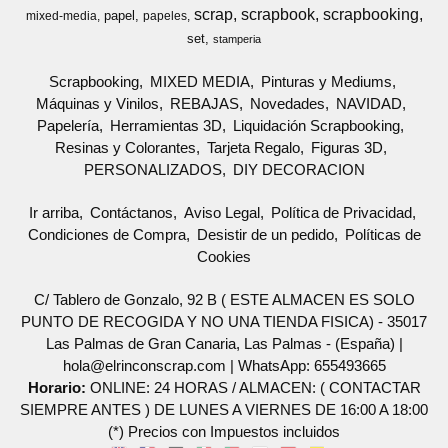
scrap
scrapbook
scrapbooking
papel
mixed-media
papeles
set
stamperia
Scrapbooking
MIXED MEDIA
Pinturas y Mediums
Máquinas y Vinilos
REBAJAS
Novedades
NAVIDAD
Papelería
Herramientas 3D
Liquidación Scrapbooking
Resinas y Colorantes
Tarjeta Regalo
Figuras 3D
PERSONALIZADOS
DIY DECORACION
Ir arriba
Contáctanos
Aviso Legal
Política de Privacidad
Condiciones de Compra
Desistir de un pedido
Políticas de
Cookies
C/ Tablero de Gonzalo, 92 B ( ESTE ALMACEN ES SOLO
PUNTO DE RECOGIDA Y NO UNA TIENDA FISICA) - 35017
Las Palmas de Gran Canaria, Las Palmas - (España) |
hola@elrinconscrap.com |
WhatsApp: 655493665
Horario:
ONLINE: 24 HORAS / ALMACEN: ( CONTACTAR
SIEMPRE ANTES ) DE LUNES A VIERNES DE 16:00 A 18:00
(*) Precios con Impuestos incluidos