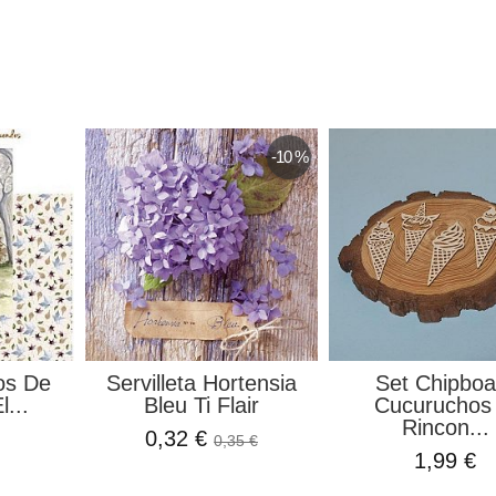
-10 %
os De
Servilleta Hortensia
Set Chipboa
...
Bleu Ti Flair
Cucuruchos 
Rincon...
0,32 €
0,35 €
1,99 €