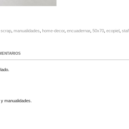
scrap
manualidades
home-decor
encuadernar
50x70
ecopiel
staf
ENTARIOS
lado.
g y manualidades.