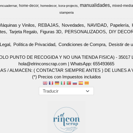
manualidades
home-decor
mixed-medi
encuadernar
homedecor
kora-projects
stamperia
Máquinas y Vinilos
REBAJAS
Novedades
NAVIDAD
Papelería
tes
Tarjeta Regalo
Figuras 3D
PERSONALIZADOS
DIY DECO
Legal
Política de Privacidad
Condiciones de Compra
Desistir de 
SOLO PUNTO DE RECOGIDA Y NO UNA TIENDA FISICA) - 35017 Las 
hola@elrinconscrap.com |
WhatsApp: 655493665
AS / ALMACEN: ( CONTACTAR SIEMPRE ANTES ) DE LUNES A VI
(*) Precios con Impuestos incluidos