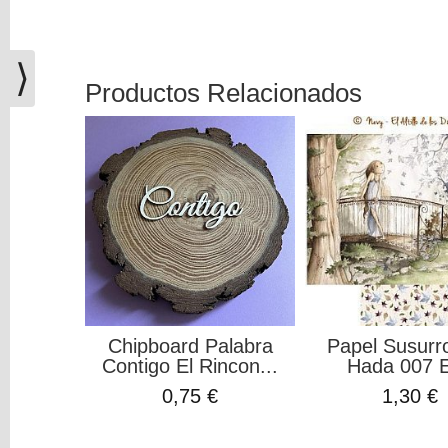
(0)
El
carrito
⟩
de
Productos Relacionados
la
compra
está
vacío
Redes
Sociales
Instagram
Chipboard Palabra
Papel Susurr
Contigo El Rincon...
Hada 007 El
Facebook
0,75 €
1,30 €
Youtube