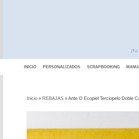
INICIO
PERSONALIZADOS
SCRAPBOOKING
MANU
Categorías
Inicio
»
REBAJAS
»
Ante O Ecopiel Terciopelo Doble Ca
Scrapbooking
MIXED
MEDIA
Pinturas