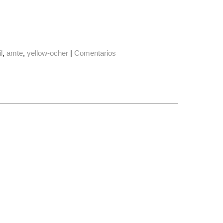
il
amte
yellow-ocher
|
Comentarios