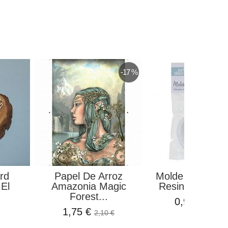
-17 %
rd
Papel De Arroz
Molde Silicona 
El
Amazonia Magic
Resina Colgant
Forest...
0,94 €
1,10 €
1,75 €
2,10 €