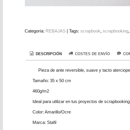
Colorantes
Tarjeta
Regalo
Figuras
Categoría:
REBAJAS
|
Tags:
scrapbook
scrapbooking
3D
PERSONALIZADOS
DESCRIPCIÓN
COSTES DE ENVÍO
COM
DIY
DECORACION
Pieza de ante reversible, suave y tacto aterciope
Marcas
Tamaño: 35 x 50 cm
460g/m2
Ideal para utilizar en tus proyectos de scrapbookin
Color: Amarillo/Ocre
Tu
Marca: Stafil
Carrito