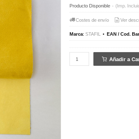
Producto Disponible
-
(Imp. Inclui
Costes de envío
Ver desc
Marca
:
STAFIL
•
EAN / Cod. Ba
Añadir a Car