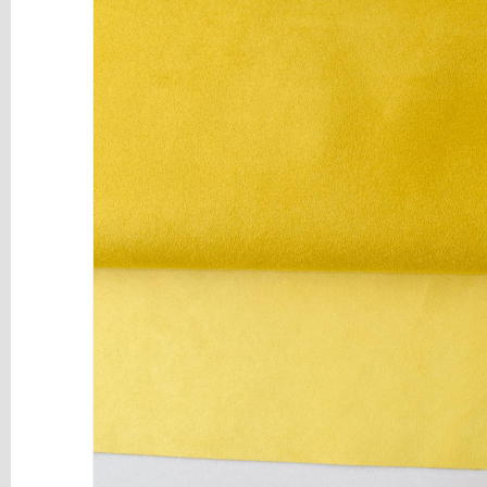
y
Mediums
Máquinas
y
Vinilos
REBAJAS
Novedades
NAVIDAD
Papelería
Herramientas
3D
Liquidación
Scrapbooking
Resinas
y