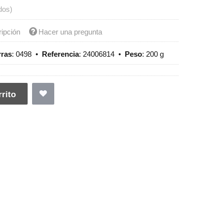
dos)
ripción
Hacer una pregunta
rras
:
0498
•
Referencia
:
24006814
•
Peso
:
200 g
rito