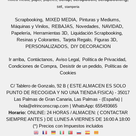
set
stamperia
Scrapbooking
MIXED MEDIA
Pinturas y Mediums
Máquinas y Vinilos
REBAJAS
Novedades
NAVIDAD
Papelería
Herramientas 3D
Liquidación Scrapbooking
Resinas y Colorantes
Tarjeta Regalo
Figuras 3D
PERSONALIZADOS
DIY DECORACION
Ir arriba
Contáctanos
Aviso Legal
Política de Privacidad
Condiciones de Compra
Desistir de un pedido
Políticas de
Cookies
C/ Tablero de Gonzalo, 92 B ( ESTE ALMACEN ES SOLO
PUNTO DE RECOGIDA Y NO UNA TIENDA FISICA) - 35017
Las Palmas de Gran Canaria, Las Palmas - (España) |
hola@elrinconscrap.com |
WhatsApp: 655493665
Horario:
ONLINE: 24 HORAS / ALMACEN: ( CONTACTAR
SIEMPRE ANTES ) DE LUNES A VIERNES DE 16:00 A 18:00
(*) Precios con Impuestos incluidos