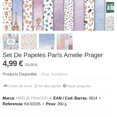
Set De Papeles París Amelie Prager
4,99 €
13,20 €
Producto Disponible
-
(Imp. Incluidos)
Costes de envío
Ver descripción
Hacer pregunta
Marca
:
AMELIE PRAGER
•
EAN / Cod. Barras
:
0614
•
Referencia
:
Kit-01035
•
Peso
:
350 g