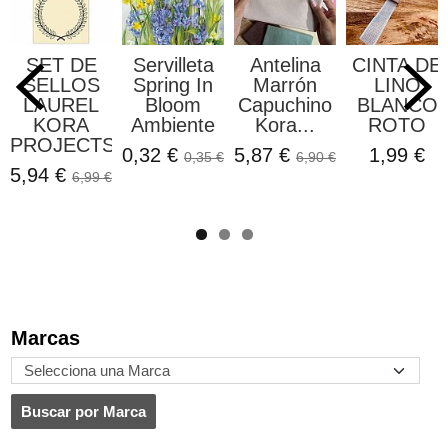
SET DE
Servilleta
Antelina
CINTA DE
SELLOS
Spring In
Marrón
LINO
LAUREL
Bloom
Capuchino
BLANCO
KORA
Ambiente
Kora...
ROTO
PROJECTS
0,32 €
5,87 €
1,99 €
0,35 €
6,90 €
5,94 €
6,99 €
Marcas