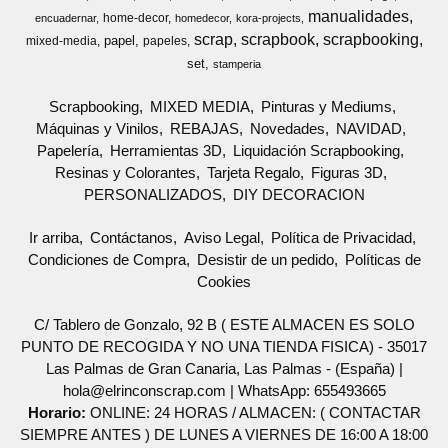
manualidades
home-decor
encuadernar
homedecor
kora-projects
scrap
scrapbook
scrapbooking
papel
mixed-media
papeles
set
stamperia
Scrapbooking
MIXED MEDIA
Pinturas y Mediums
Máquinas y Vinilos
REBAJAS
Novedades
NAVIDAD
Papelería
Herramientas 3D
Liquidación Scrapbooking
Resinas y Colorantes
Tarjeta Regalo
Figuras 3D
PERSONALIZADOS
DIY DECORACION
Ir arriba
Contáctanos
Aviso Legal
Política de Privacidad
Condiciones de Compra
Desistir de un pedido
Políticas de
Cookies
C/ Tablero de Gonzalo, 92 B ( ESTE ALMACEN ES SOLO
PUNTO DE RECOGIDA Y NO UNA TIENDA FISICA) - 35017
Las Palmas de Gran Canaria, Las Palmas - (España) |
hola@elrinconscrap.com |
WhatsApp: 655493665
Horario:
ONLINE: 24 HORAS / ALMACEN: ( CONTACTAR
SIEMPRE ANTES ) DE LUNES A VIERNES DE 16:00 A 18:00