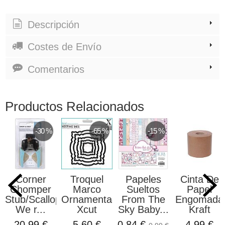
Descripción
Costes de Envío
Comentarios
Productos Relacionados
-30 %
-65 %
-15 %
Corner
Troquel
Papeles
Cinta De
Chomper
Marco
Sueltos
Papel
Stub/Scallop
Ornamentado
From The
Engomada
We r...
Xcut
Sky Baby...
Kraft
20,99 €
5,60 €
0,84 €
4,99 €