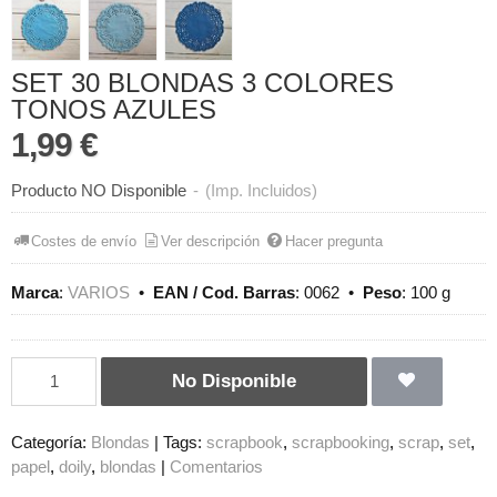
SET 30 BLONDAS 3 COLORES
TONOS AZULES
1,99 €
Producto NO Disponible
-
(Imp. Incluidos)
Costes de envío
Ver descripción
Hacer pregunta
Marca
:
VARIOS
•
EAN / Cod. Barras
:
0062
•
Peso
:
100 g
No Disponible
Categoría:
Blondas
|
Tags:
scrapbook
scrapbooking
scrap
set
papel
doily
blondas
|
Comentarios