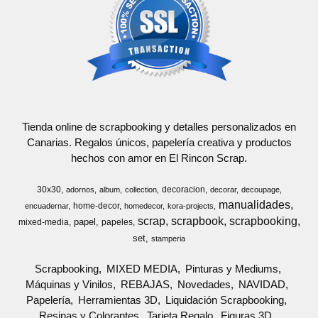
Tienda online de scrapbooking y detalles personalizados en
Canarias. Regalos únicos, papelería creativa y productos
hechos con amor en El Rincon Scrap.
30x30
decoracion
adornos
album
collection
decorar
decoupage
manualidades
home-decor
encuadernar
homedecor
kora-projects
scrap
scrapbook
scrapbooking
papel
mixed-media
papeles
set
stamperia
Scrapbooking
MIXED MEDIA
Pinturas y Mediums
Máquinas y Vinilos
REBAJAS
Novedades
NAVIDAD
Papelería
Herramientas 3D
Liquidación Scrapbooking
Resinas y Colorantes
Tarjeta Regalo
Figuras 3D