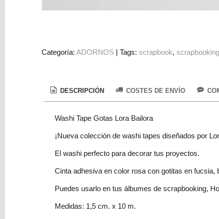
Colorantes
Tarjeta
Regalo
Figuras
Categoría:
ADORNOS
|
Tags:
scrapbook
scrapbookin
3D
PERSONALIZADOS
DESCRIPCIÓN
COSTES DE ENVÍO
COM
DIY
DECORACION
Washi Tape Gotas Lora Bailora
Marcas
¡Nueva colección de washi tapes diseñados por Lor
El washi perfecto para decorar tus proyectos.
Cinta adhesiva en color rosa con gotitas en fucsia, 
Puedes usarlo en tus álbumes de scrapbooking, Home
Tu
Medidas: 1,5 cm. x 10 m.
Carrito