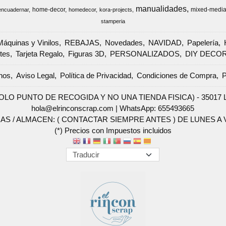
manualidades
home-decor
mixed-medi
encuadernar
homedecor
kora-projects
stamperia
Máquinas y Vinilos
REBAJAS
Novedades
NAVIDAD
Papelería
tes
Tarjeta Regalo
Figuras 3D
PERSONALIZADOS
DIY DECO
nos
Aviso Legal
Política de Privacidad
Condiciones de Compra
P
SOLO PUNTO DE RECOGIDA Y NO UNA TIENDA FISICA) - 35017 Las 
hola@elrinconscrap.com |
WhatsApp: 655493665
AS / ALMACEN: ( CONTACTAR SIEMPRE ANTES ) DE LUNES A VI
(*) Precios con Impuestos incluidos