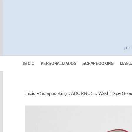
INICIO
PERSONALIZADOS
SCRAPBOOKING
MANU
Categorías
Inicio
»
Scrapbooking
»
ADORNOS
»
Washi Tape Gotas
Scrapbooking
MIXED
MEDIA
Pinturas