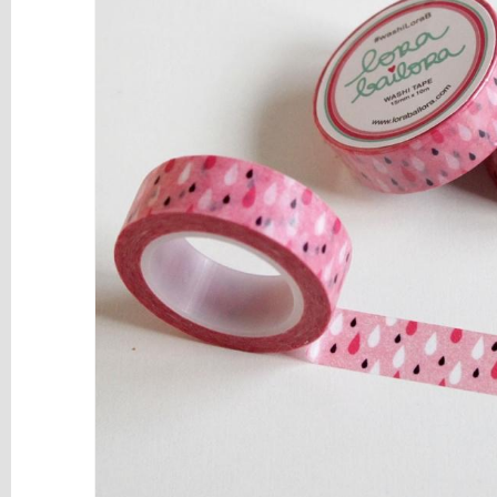
y
Mediums
Máquinas
y
Vinilos
REBAJAS
Novedades
NAVIDAD
Papelería
Herramientas
3D
Liquidación
Scrapbooking
Resinas
y