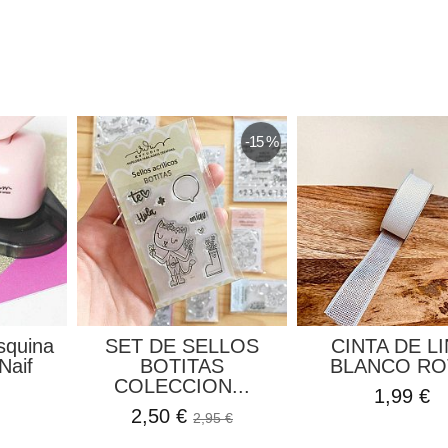
-15 %
d Marco
Caja Ojales Aluminio
Tinta Onyx
 en las...
Color Amarillo...
Versaf
 €
1,69 €
1,99 €
1,99 €
2