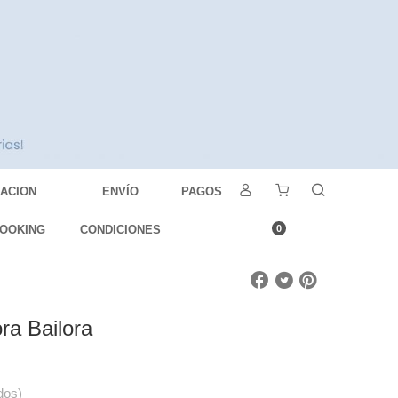
DACION
ENVÍO
PAGOS
OOKING
CONDICIONES
0
ra Bailora
dos)