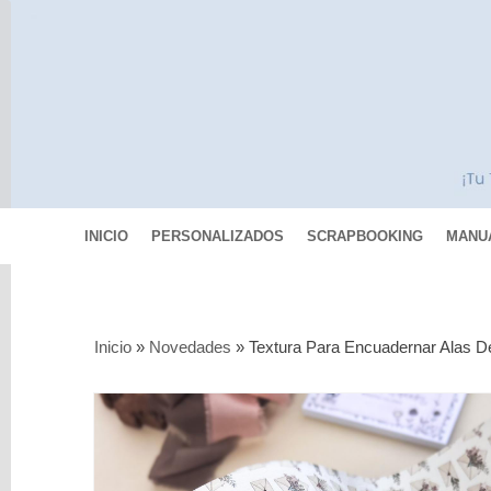
INICIO
PERSONALIZADOS
SCRAPBOOKING
MANU
Categorías
Inicio
»
Novedades
»
Textura Para Encuadernar Alas D
Scrapbooking
MIXED
MEDIA
Pinturas