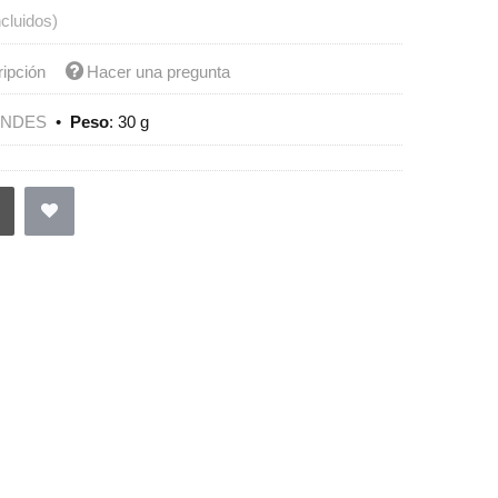
ncluidos)
ripción
Hacer una pregunta
ENDES
•
Peso
:
30 g