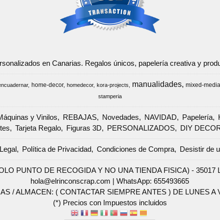
ersonalizados en Canarias. Regalos únicos, papelería creativa y pr
manualidades
home-decor
mixed-medi
encuadernar
homedecor
kora-projects
stamperia
Máquinas y Vinilos
REBAJAS
Novedades
NAVIDAD
Papelería
tes
Tarjeta Regalo
Figuras 3D
PERSONALIZADOS
DIY DECO
Legal
Política de Privacidad
Condiciones de Compra
Desistir de 
SOLO PUNTO DE RECOGIDA Y NO UNA TIENDA FISICA) - 35017 Las 
hola@elrinconscrap.com |
WhatsApp: 655493665
AS / ALMACEN: ( CONTACTAR SIEMPRE ANTES ) DE LUNES A VI
(*) Precios con Impuestos incluidos