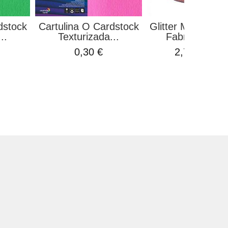
dstock
Cartulina O Cardstock
Glitter Mousse C
..
Texturizada...
Fabrika Deco
0,30 €
2,75 €
5,60 €