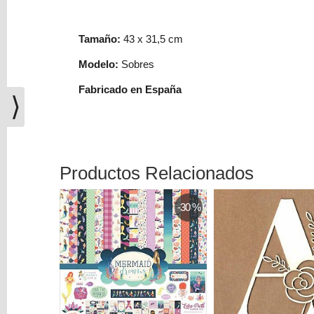
(0)
El
Tamaño:
43 x 31,5 cm
carrito
de
Modelo
:
Sobres
la
Fabricado en España
compra
⟩
está
vacío
Redes
Productos Relacionados
Sociales
-30 %
Instagram
Facebook
Youtube