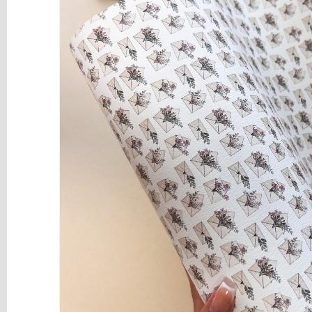
y
Mediums
Máquinas
y
Vinilos
REBAJAS
Novedades
NAVIDAD
Papelería
Herramientas
3D
Liquidación
Scrapbooking
Resinas
y