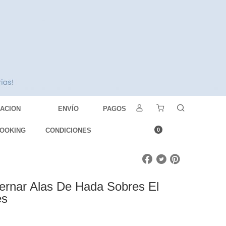
DACION
ENVÍO
PAGOS
OOKING
CONDICIONES
0
ernar Alas De Hada Sobres El
es