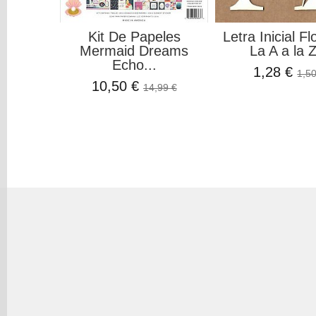
Kit De Papeles
Letra Inicial Fl
Mermaid Dreams
La A a la Z
Echo...
1,28 €
1,50
10,50 €
14,99 €