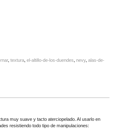
rnar
textura
el-altillo-de-los-duendes
nevy
alas-de-
xtura muy suave y tacto aterciopelado. Al usarlo en
ades resistiendo todo tipo de manipulaciones: