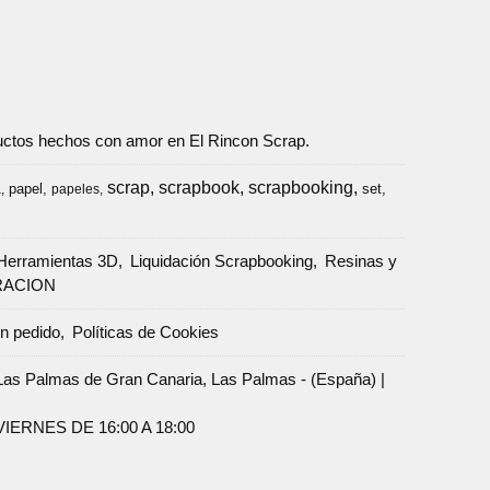
oductos hechos con amor en El Rincon Scrap.
scrap
scrapbook
scrapbooking
papel
set
a
papeles
Herramientas 3D
Liquidación Scrapbooking
Resinas y
RACION
un pedido
Políticas de Cookies
Palmas de Gran Canaria, Las Palmas - (España) |
ERNES DE 16:00 A 18:00