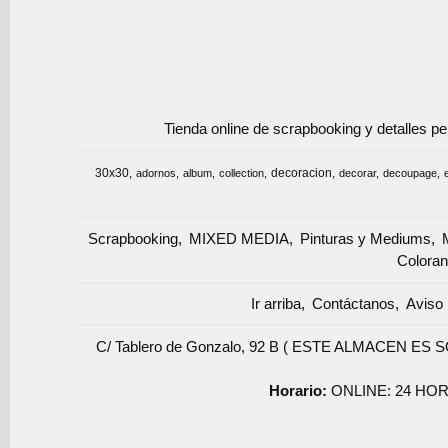
Tienda online de scrapbooking y detalles p
30x30
decoracion
adornos
album
collection
decorar
decoupage
Scrapbooking
MIXED MEDIA
Pinturas y Mediums
Coloran
Ir arriba
Contáctanos
Aviso 
C/ Tablero de Gonzalo, 92 B ( ESTE ALMACEN ES 
Horario:
ONLINE: 24 HOR