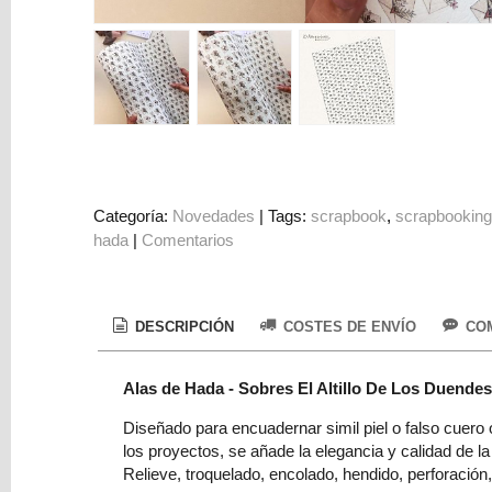
Colorantes
Tarjeta
Regalo
Figuras
3D
PERSONALIZADOS
DIY
Categoría:
Novedades
|
Tags:
scrapbook
scrapbookin
hada
|
Comentarios
DECORACION
Marcas
DESCRIPCIÓN
COSTES DE ENVÍO
COM
Alas de Hada - Sobres El Altillo De Los Duendes
Diseñado para encuadernar simil piel o falso cuero o
los proyectos, se añade la elegancia y calidad de l
Tu
Relieve, troquelado, encolado, hendido, perforación
Carrito