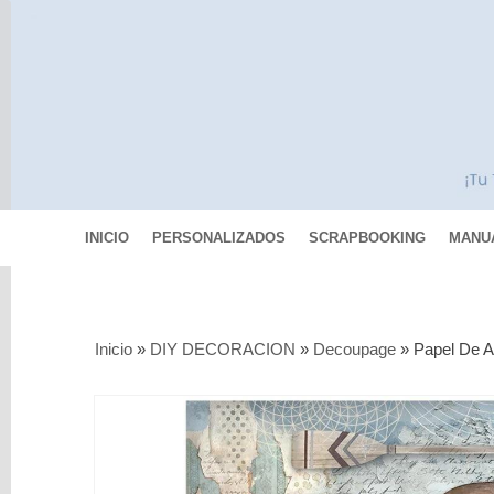
INICIO
PERSONALIZADOS
SCRAPBOOKING
MANU
Categorías
Inicio
»
DIY DECORACION
»
Decoupage
»
Papel De A
Scrapbooking
MIXED
MEDIA
Pinturas