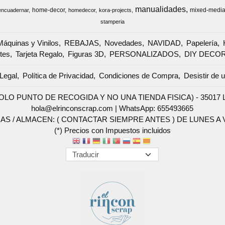
manualidades
home-decor
mixed-medi
encuadernar
homedecor
kora-projects
stamperia
Máquinas y Vinilos
REBAJAS
Novedades
NAVIDAD
Papelería
tes
Tarjeta Regalo
Figuras 3D
PERSONALIZADOS
DIY DECO
Legal
Política de Privacidad
Condiciones de Compra
Desistir de 
SOLO PUNTO DE RECOGIDA Y NO UNA TIENDA FISICA) - 35017 Las 
hola@elrinconscrap.com |
WhatsApp: 655493665
AS / ALMACEN: ( CONTACTAR SIEMPRE ANTES ) DE LUNES A VI
(*) Precios con Impuestos incluidos