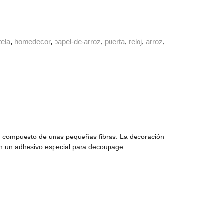
tela
homedecor
papel-de-arroz
puerta
reloj
arroz
 Está compuesto de unas pequeñas fibras. La decoración
con un adhesivo especial para decoupage.