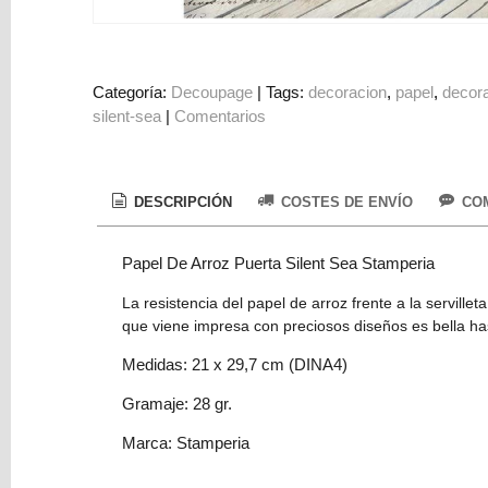
Colorantes
Tarjeta
Regalo
Categoría:
Decoupage
|
Tags:
decoracion
papel
decor
Figuras
silent-sea
|
Comentarios
3D
PERSONALIZADOS
DESCRIPCIÓN
COSTES DE ENVÍO
COM
DIY
DECORACION
Papel De Arroz Puerta Silent Sea Stamperia
Marcas
La resistencia del papel de arroz frente a la servill
que viene impresa con preciosos diseños es bella has
Medidas: 21 x 29,7 cm (DINA4)
Gramaje: 28 gr.
Marca: Stamperia
Tu
Carrito