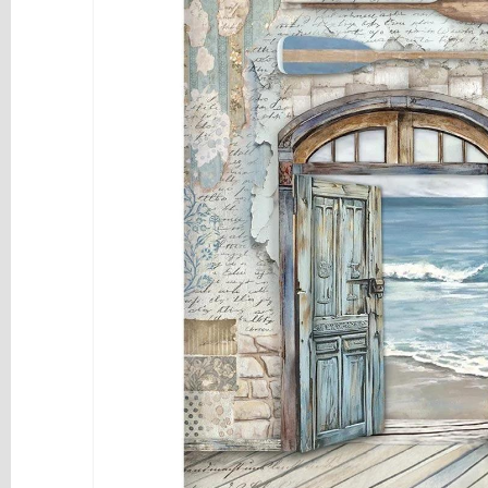
y
Mediums
Máquinas
y
Vinilos
REBAJAS
Novedades
NAVIDAD
Papelería
Herramientas
3D
Liquidación
Scrapbooking
Resinas
y