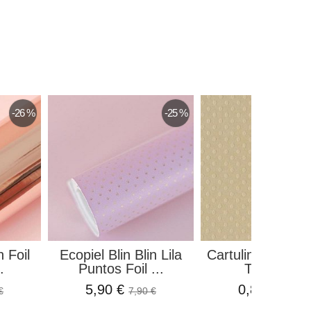
-26 %
-25 %
n Foil
Ecopiel Blin Blin Lila
Cartulina o Card
.
Puntos Foil ...
Textura...
5,90 €
0,86 €
€
7,90 €
0,95 €