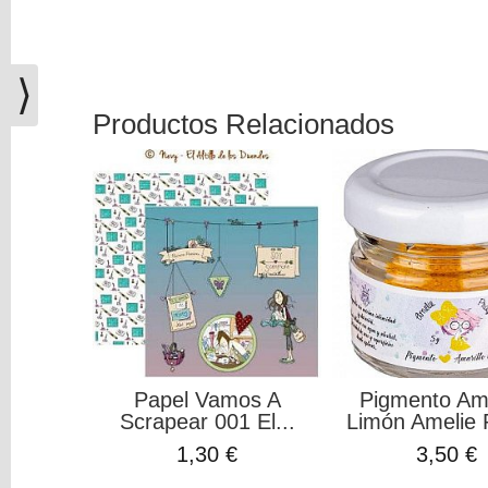
(0)
El
carrito
⟩
de
la
Productos Relacionados
compra
está
vacío
Redes
Sociales
Instagram
Papel Vamos A
Pigmento Ama
Facebook
Scrapear 001 El...
Limón Amelie 
1,30 €
3,50 €
Youtube