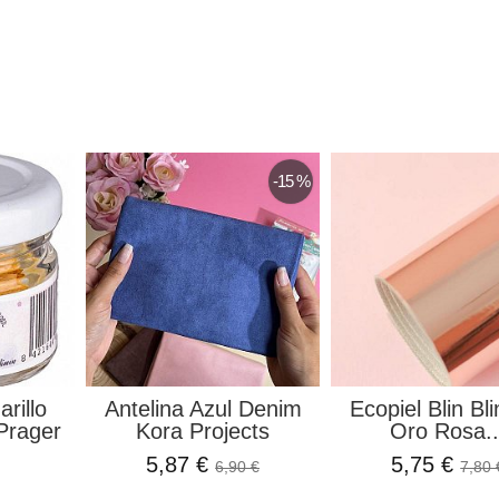
-15 %
rillo
Antelina Azul Denim
Ecopiel Blin Bli
Prager
Kora Projects
Oro Rosa..
5,87 €
5,75 €
6,90 €
7,80 