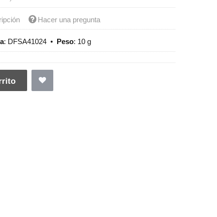
ripción
Hacer una pregunta
ia
:
DFSA41024
•
Peso
:
10 g
rito