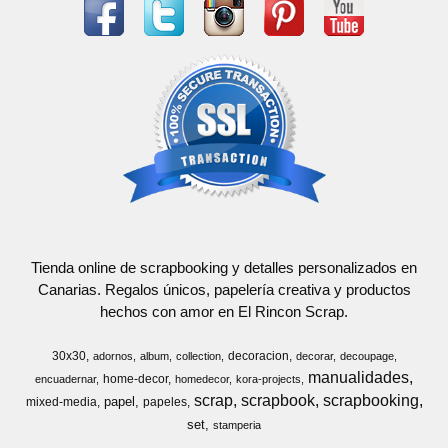
Tienda online de scrapbooking y detalles personalizados en
Canarias. Regalos únicos, papelería creativa y productos
hechos con amor en El Rincon Scrap.
30x30
decoracion
adornos
album
collection
decorar
decoupage
manualidades
home-decor
encuadernar
homedecor
kora-projects
scrap
scrapbook
scrapbooking
papel
mixed-media
papeles
set
stamperia