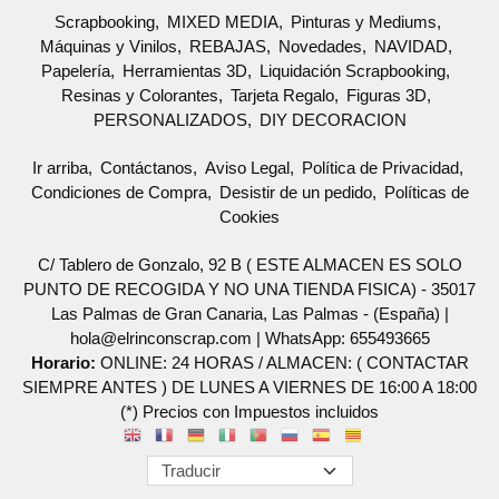
Scrapbooking
MIXED MEDIA
Pinturas y Mediums
Máquinas y Vinilos
REBAJAS
Novedades
NAVIDAD
Papelería
Herramientas 3D
Liquidación Scrapbooking
Resinas y Colorantes
Tarjeta Regalo
Figuras 3D
PERSONALIZADOS
DIY DECORACION
Ir arriba
Contáctanos
Aviso Legal
Política de Privacidad
Condiciones de Compra
Desistir de un pedido
Políticas de
Cookies
C/ Tablero de Gonzalo, 92 B ( ESTE ALMACEN ES SOLO
PUNTO DE RECOGIDA Y NO UNA TIENDA FISICA) - 35017
Las Palmas de Gran Canaria, Las Palmas - (España) |
hola@elrinconscrap.com |
WhatsApp: 655493665
Horario:
ONLINE: 24 HORAS / ALMACEN: ( CONTACTAR
SIEMPRE ANTES ) DE LUNES A VIERNES DE 16:00 A 18:00
(*) Precios con Impuestos incluidos