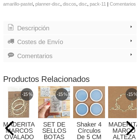
amarillo-pastel
planner-disc
discos
disc
pack-11
|
Comentarios
Descripción
Costes de Envío
Comentarios
Productos Relacionados
-15 %
-15 %
-15 %
MADERITAS
SET DE
Shaker 4
MADERITA
MARCOS
SELLOS
Círculos
MARCO
OVALADO
BOTAS
De 5 CM
ALTEZA