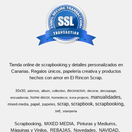
Tienda online de scrapbooking y detalles personalizados en
Canarias. Regalos únicos, papelería creativa y productos
hechos con amor en El Rincon Scrap.
30x30
decoracion
adornos
album
collection
decorar
decoupage
manualidades
home-decor
encuadernar
homedecor
kora-projects
scrap
scrapbook
scrapbooking
papel
mixed-media
papeles
set
stamperia
Scrapbooking
MIXED MEDIA
Pinturas y Mediums
Máquinas y Vinilos
REBAJAS
Novedades
NAVIDAD