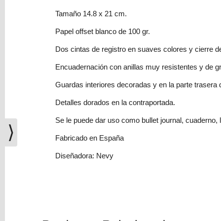
(0)
Tamaño 14.8 x 21 cm.
El
Papel offset blanco de 100 gr.
carrito
de
Dos cintas de registro en suaves colores y cierre d
la
compra
Encuadernación con anillas muy resistentes y de gra
está
Guardas interiores decoradas y en la parte trasera d
vacío
Detalles dorados en la contraportada.
Redes
Se le puede dar uso como bullet journal, cuaderno, li
Sociales
⟩
Fabricado en España
Instagram
Diseñadora: Nevy
Facebook
Youtube