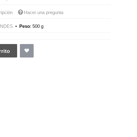
ripción
Hacer una pregunta
ENDES
•
Peso
:
500 g
rito