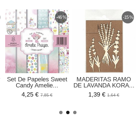
-15 %
-20 %
ra Shaker
Perforadora Coche De
Cartulina O 
ules...
Bebé 1,5" Oh...
Perlada
5,59 €
0,81 €
2,99 €
6,99 €
0