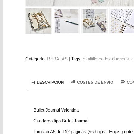
Colorantes
Tarjeta
Regalo
Figuras
3D
PERSONALIZADOS
DIY
Categoría:
REBAJAS
|
Tags:
el-altillo-de-los-duendes
c
DECORACION
Marcas
DESCRIPCIÓN
COSTES DE ENVÍO
COM
Bullet Journal Valentina
Cuaderno tipo Bullet Journal
Tu
Carrito
Tamaño A5 de 192 páginas (96 hojas). Hojas puntea