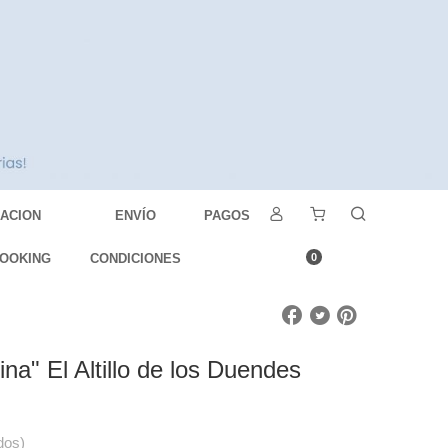
DACION
ENVÍO
PAGOS
OOKING
CONDICIONES
0
ina" El Altillo de los Duendes
dos)