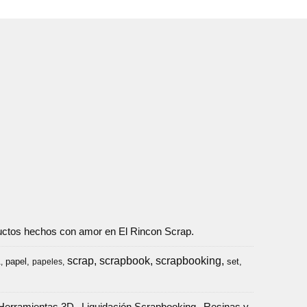
oductos hechos con amor en El Rincon Scrap.
scrap
scrapbook
scrapbooking
papel
set
a
papeles
Herramientas 3D
Liquidación Scrapbooking
Resinas y