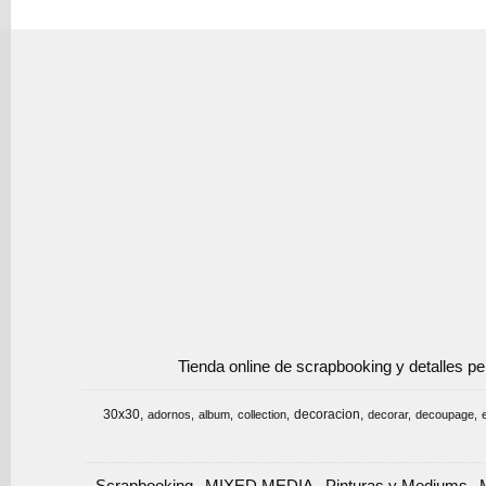
Tienda online de scrapbooking y detalles p
30x30
decoracion
adornos
album
collection
decorar
decoupage
Scrapbooking
MIXED MEDIA
Pinturas y Mediums