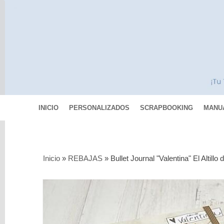
INICIO
PERSONALIZADOS
SCRAPBOOKING
MANU
Categorías
Inicio
»
REBAJAS
»
Bullet Journal "Valentina" El Altill
Scrapbooking
MIXED
MEDIA
Pinturas