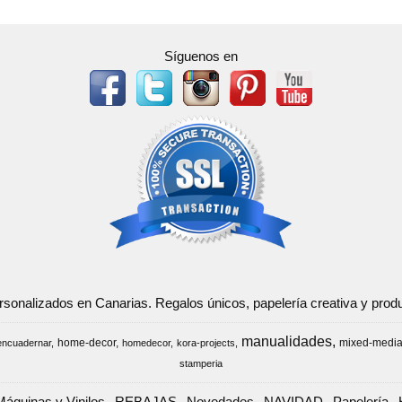
Síguenos en
ersonalizados en Canarias. Regalos únicos, papelería creativa y pr
manualidades
home-decor
mixed-medi
encuadernar
homedecor
kora-projects
stamperia
Máquinas y Vinilos
REBAJAS
Novedades
NAVIDAD
Papelería