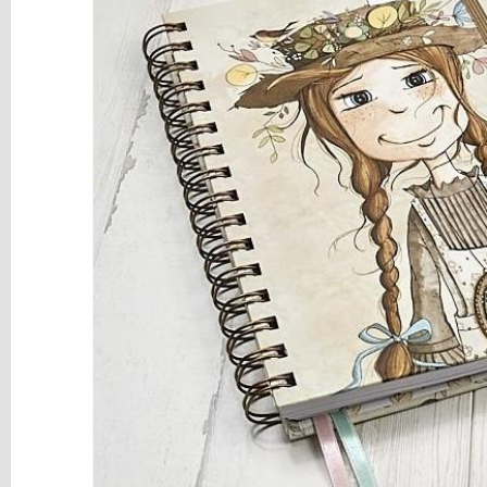
y
Mediums
Máquinas
y
Vinilos
REBAJAS
Novedades
NAVIDAD
Papelería
Herramientas
3D
Liquidación
Scrapbooking
Resinas
y