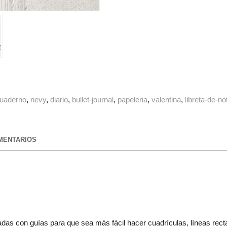
uaderno
nevy
diario
bullet-journal
papeleria
valentina
libreta-de-no
ENTARIOS
das con guías para que sea más fácil hacer cuadrículas, líneas rect