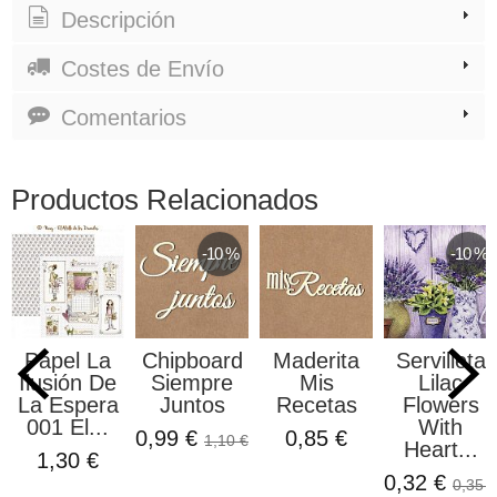
Descripción
Costes de Envío
Comentarios
Productos Relacionados
-10 %
-10 %
Papel La
Chipboard
Maderita
Servilleta
Ilusión De
Siempre
Mis
Lilac
La Espera
Juntos
Recetas
Flowers
001 El...
With
0,99 €
0,85 €
1,10 €
Heart...
1,30 €
0,32 €
0,35 €