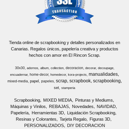
Tienda online de scrapbooking y detalles personalizados en
Canarias. Regalos únicos, papelería creativa y productos
hechos con amor en El Rincon Scrap.
30x30
decoracion
adornos
album
collection
decorar
decoupage
manualidades
home-decor
encuadernar
homedecor
kora-projects
scrap
scrapbook
scrapbooking
papel
mixed-media
papeles
set
stamperia
Scrapbooking
MIXED MEDIA
Pinturas y Mediums
Máquinas y Vinilos
REBAJAS
Novedades
NAVIDAD
Papelería
Herramientas 3D
Liquidación Scrapbooking
Resinas y Colorantes
Tarjeta Regalo
Figuras 3D
PERSONALIZADOS
DIY DECORACION