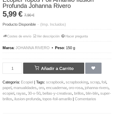
Profunda Johanna Rivero
5,99 €
7,90 €
Producto Disponible
-
(Imp. Incluidos)
Costes de envío
Ver descripción
Hacer pregunta
Marca
:
JOHANNA RIVERO
•
Peso
:
150 g
Añadir a Carrito
Categoría:
Ecopiel
|
Tags:
scrapbook
scrapbooking
scrap
foil
papel
manualidades
oro
encuadernar
oro-rosa
johanna-rivero
ecopiel
rayas
30-x-50
bellas-y-creativas
brillos
blin-blin
super-
brillos
ilusion-profunda
topos-foil-amarillo
|
Comentarios