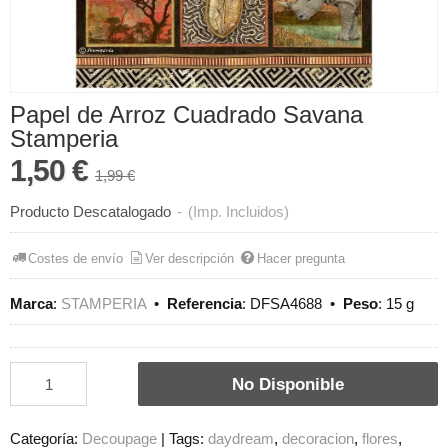
Papel de Arroz Cuadrado Savana
Stamperia
1,50 €
1,99 €
Producto Descatalogado
-
(Imp. Incluidos)
Costes de envío
Ver descripción
Hacer pregunta
Marca
:
STAMPERIA
•
Referencia
:
DFSA4688
•
Peso
:
15 g
No Disponible
Categoría:
Decoupage
|
Tags:
daydream
decoracion
flores