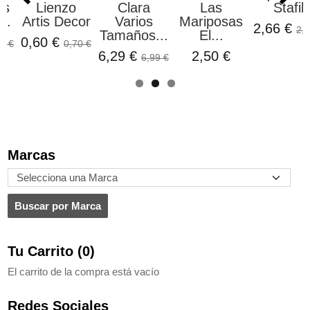
as
Lienzo
Clara
Las
Stafil
..
Artis Decor
Varios
Mariposas
2,66 €
2,9
Tamaños...
El...
0,60 €
5 €
0,70 €
6,29 €
2,50 €
6,99 €
Marcas
Tu Carrito (0)
El carrito de la compra está vacío
Redes Sociales