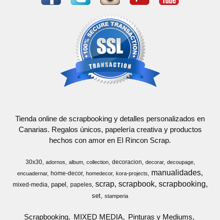
Tienda online de scrapbooking y detalles personalizados en
Canarias. Regalos únicos, papelería creativa y productos
hechos con amor en El Rincon Scrap.
30x30
decoracion
adornos
album
collection
decorar
decoupage
manualidades
home-decor
encuadernar
homedecor
kora-projects
scrap
scrapbook
scrapbooking
papel
mixed-media
papeles
set
stamperia
Scrapbooking
MIXED MEDIA
Pinturas y Mediums