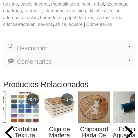
tarjetas
papel
decorar
manualidades
bebe
arbol
decoupage
cuadrado
romantic
stamperia
nina
nino
dina4
collection
adornos
circulos
homedecor
papel-de-arroz
cartas
arroz
cristina-radovan
savana
africa
square
|
Comentarios
Descripción
Comentarios
Productos Relacionados
 %
-15 %
-10 %
-10
ta
Cartulina
Caja de
Chipboard
Ecopie
Textura
Madera
Hada De
Aquamar