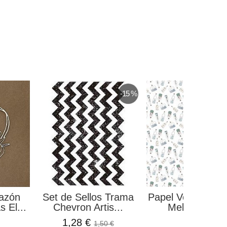
-15 %
azón
Set de Sellos Trama
Papel Vellum "Bot
 El...
Chevron Artis...
Melodías de.
1,28 €
1,99 €
1,50 €