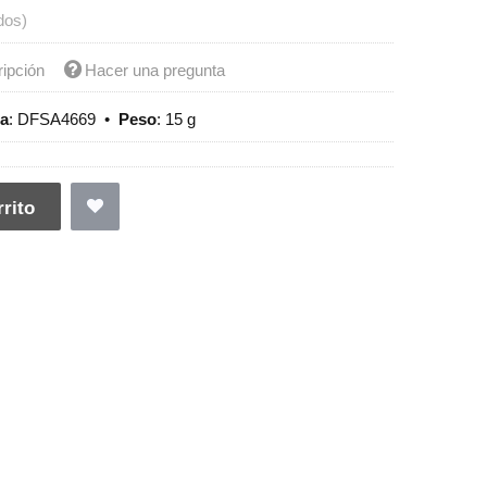
dos)
ripción
Hacer una pregunta
ia
:
DFSA4669
•
Peso
:
15 g
rito