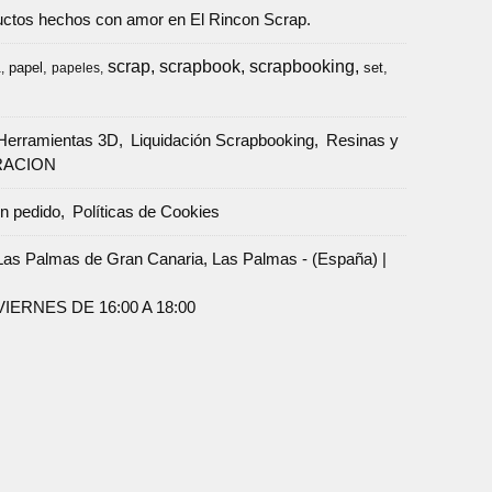
oductos hechos con amor en El Rincon Scrap.
scrap
scrapbook
scrapbooking
papel
set
a
papeles
Herramientas 3D
Liquidación Scrapbooking
Resinas y
RACION
un pedido
Políticas de Cookies
Palmas de Gran Canaria, Las Palmas - (España) |
ERNES DE 16:00 A 18:00