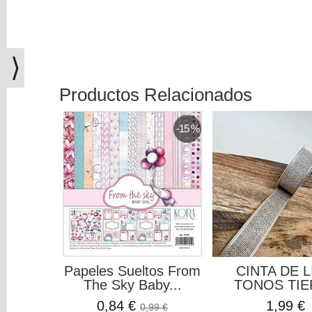
(0)
El
carrito
⟩
de
la
compra
Productos Relacionados
está
vacío
-15 %
Redes
Sociales
Instagram
Facebook
Papeles Sueltos From
CINTA DE 
The Sky Baby...
TONOS TIE
Youtube
0,84 €
1,99 €
0,99 €