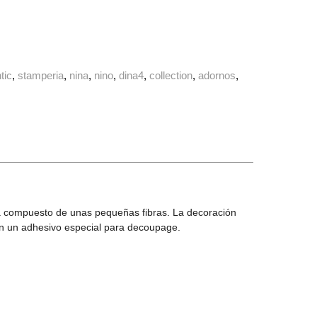
tic
stamperia
nina
nino
dina4
collection
adornos
 Está compuesto de unas pequeñas fibras. La decoración
con un adhesivo especial para decoupage.