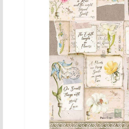
y
Mediums
Máquinas
y
Vinilos
REBAJAS
Novedades
NAVIDAD
Papelería
Herramientas
3D
Liquidación
Scrapbooking
Resinas
y