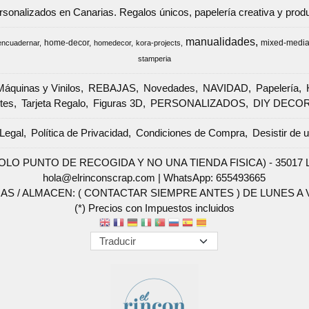
ersonalizados en Canarias. Regalos únicos, papelería creativa y pr
manualidades
home-decor
mixed-medi
encuadernar
homedecor
kora-projects
stamperia
Máquinas y Vinilos
REBAJAS
Novedades
NAVIDAD
Papelería
tes
Tarjeta Regalo
Figuras 3D
PERSONALIZADOS
DIY DECO
Legal
Política de Privacidad
Condiciones de Compra
Desistir de 
SOLO PUNTO DE RECOGIDA Y NO UNA TIENDA FISICA) - 35017 Las 
hola@elrinconscrap.com |
WhatsApp: 655493665
AS / ALMACEN: ( CONTACTAR SIEMPRE ANTES ) DE LUNES A VI
(*) Precios con Impuestos incluidos