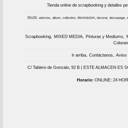
Tienda online de scrapbooking y detalles p
30x30
decoracion
adornos
album
collection
decorar
decoupage
Scrapbooking
MIXED MEDIA
Pinturas y Mediums
Coloran
Ir arriba
Contáctanos
Aviso 
C/ Tablero de Gonzalo, 92 B ( ESTE ALMACEN ES 
Horario:
ONLINE: 24 HOR