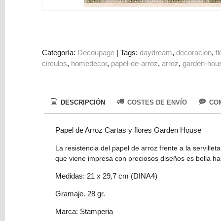
Colorantes
Tarjeta
Regalo
Figuras
Categoría:
Decoupage
|
Tags:
daydream
decoracion
f
circulos
homedecor
papel-de-arroz
arroz
garden-hou
3D
PERSONALIZADOS
DIY
DESCRIPCIÓN
COSTES DE ENVÍO
COM
DECORACION
Papel de Arroz Cartas y flores Garden House
Marcas
La resistencia del papel de arroz frente a la servill
que viene impresa con preciosos diseños es bella has
Medidas: 21 x 29,7 cm (DINA4)
Gramaje. 28 gr.
Tu
Marca: Stamperia
Carrito