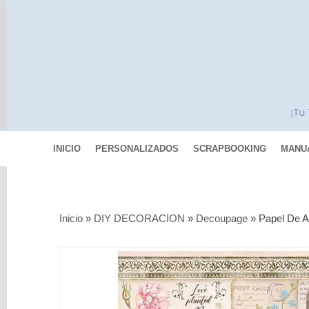
INICIO
PERSONALIZADOS
SCRAPBOOKING
MANU
Categorías
Inicio
»
DIY DECORACION
»
Decoupage
»
Papel De A
Scrapbooking
MIXED
MEDIA
Pinturas