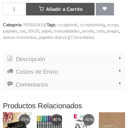
Añadir a Carrito
Categoría:
REBAJAS
|
Tags:
scrapbook
scrapbooking
scrap
papeles
set
30x30
papel
manualidades
amelie
orita
prager
dulces-momentos
papeles-dulces
|
Comentarios
Descripción
Costes de Envío
Comentarios
Productos Relacionados
-15 %
-40 %
-50 %