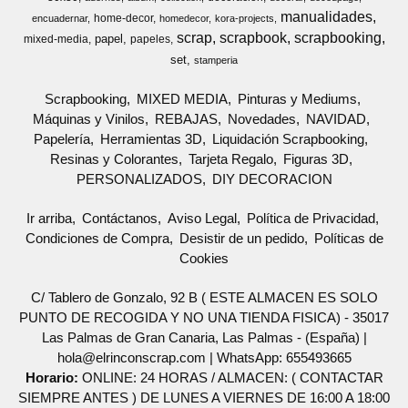
manualidades
home-decor
encuadernar
homedecor
kora-projects
scrap
scrapbook
scrapbooking
papel
mixed-media
papeles
set
stamperia
Scrapbooking
MIXED MEDIA
Pinturas y Mediums
Máquinas y Vinilos
REBAJAS
Novedades
NAVIDAD
Papelería
Herramientas 3D
Liquidación Scrapbooking
Resinas y Colorantes
Tarjeta Regalo
Figuras 3D
PERSONALIZADOS
DIY DECORACION
Ir arriba
Contáctanos
Aviso Legal
Política de Privacidad
Condiciones de Compra
Desistir de un pedido
Políticas de
Cookies
C/ Tablero de Gonzalo, 92 B ( ESTE ALMACEN ES SOLO
PUNTO DE RECOGIDA Y NO UNA TIENDA FISICA) - 35017
Las Palmas de Gran Canaria, Las Palmas - (España) |
hola@elrinconscrap.com |
WhatsApp: 655493665
Horario:
ONLINE: 24 HORAS / ALMACEN: ( CONTACTAR
SIEMPRE ANTES ) DE LUNES A VIERNES DE 16:00 A 18:00