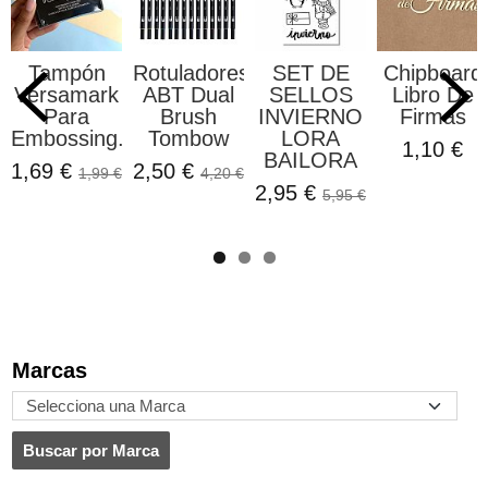
Tampón
Rotuladores
SET DE
Chipboard
Versamark
ABT Dual
SELLOS
Libro De
Para
Brush
INVIERNO
Firmas
Embossing...
Tombow
LORA
1,10 €
BAILORA
1,69 €
2,50 €
1,99 €
4,20 €
2,95 €
5,95 €
Marcas