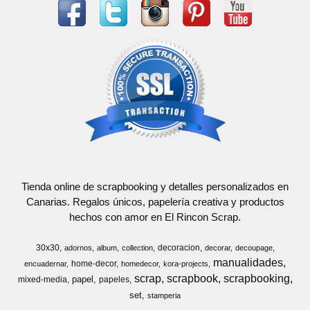
Tienda online de scrapbooking y detalles personalizados en
Canarias. Regalos únicos, papelería creativa y productos
hechos con amor en El Rincon Scrap.
30x30
decoracion
adornos
album
collection
decorar
decoupage
manualidades
home-decor
encuadernar
homedecor
kora-projects
scrap
scrapbook
scrapbooking
papel
mixed-media
papeles
set
stamperia