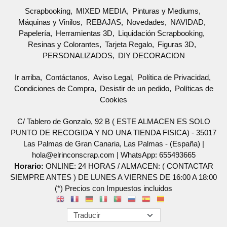
Scrapbooking
MIXED MEDIA
Pinturas y Mediums
Máquinas y Vinilos
REBAJAS
Novedades
NAVIDAD
Papelería
Herramientas 3D
Liquidación Scrapbooking
Resinas y Colorantes
Tarjeta Regalo
Figuras 3D
PERSONALIZADOS
DIY DECORACION
Ir arriba
Contáctanos
Aviso Legal
Política de Privacidad
Condiciones de Compra
Desistir de un pedido
Políticas de
Cookies
C/ Tablero de Gonzalo, 92 B ( ESTE ALMACEN ES SOLO
PUNTO DE RECOGIDA Y NO UNA TIENDA FISICA) - 35017
Las Palmas de Gran Canaria, Las Palmas - (España) |
hola@elrinconscrap.com |
WhatsApp: 655493665
Horario:
ONLINE: 24 HORAS / ALMACEN: ( CONTACTAR
SIEMPRE ANTES ) DE LUNES A VIERNES DE 16:00 A 18:00
(*) Precios con Impuestos incluidos