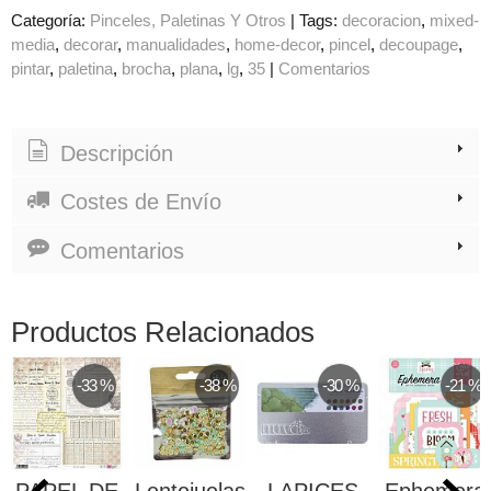
Categoría:
Pinceles, Paletinas Y Otros
|
Tags:
decoracion
mixed-
media
decorar
manualidades
home-decor
pincel
decoupage
pintar
paletina
brocha
plana
lg
35
|
Comentarios
Descripción
Costes de Envío
Comentarios
Productos Relacionados
-33 %
-38 %
-30 %
-21 %
PAPEL DE
Lentejuelas
LAPICES
Ephemera