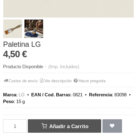
Paletina LG
4,50 €
Producto Disponible
-
(Imp. Incluidos)
Costes de envío
Ver descripción
Hacer pregunta
Marca
:
LG
•
EAN / Cod. Barras
:
0821
•
Referencia
:
83098
•
Peso
:
15 g
Añadir a Carrito