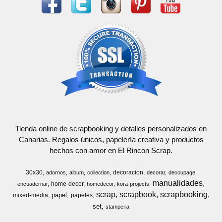
Tienda online de scrapbooking y detalles personalizados en
Canarias. Regalos únicos, papelería creativa y productos
hechos con amor en El Rincon Scrap.
30x30
decoracion
adornos
album
collection
decorar
decoupage
manualidades
home-decor
encuadernar
homedecor
kora-projects
scrap
scrapbook
scrapbooking
papel
mixed-media
papeles
set
stamperia