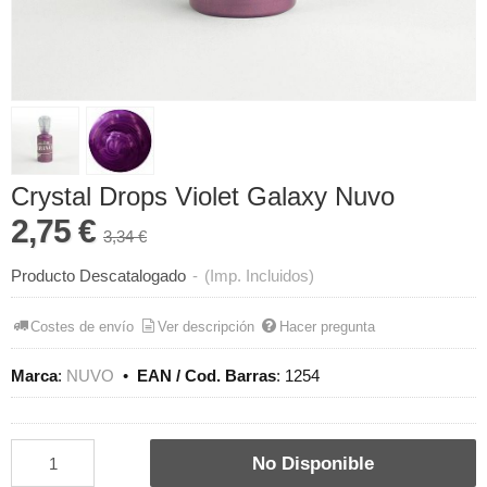
Crystal Drops Violet Galaxy Nuvo
2,75 €
3,34 €
Producto Descatalogado
-
(Imp. Incluidos)
Costes de envío
Ver descripción
Hacer pregunta
Marca
:
NUVO
•
EAN / Cod. Barras
:
1254
No Disponible