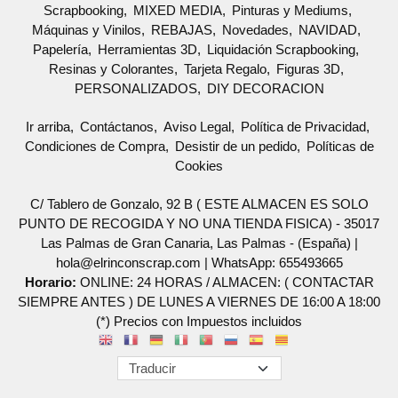
Scrapbooking
MIXED MEDIA
Pinturas y Mediums
Máquinas y Vinilos
REBAJAS
Novedades
NAVIDAD
Papelería
Herramientas 3D
Liquidación Scrapbooking
Resinas y Colorantes
Tarjeta Regalo
Figuras 3D
PERSONALIZADOS
DIY DECORACION
Ir arriba
Contáctanos
Aviso Legal
Política de Privacidad
Condiciones de Compra
Desistir de un pedido
Políticas de
Cookies
C/ Tablero de Gonzalo, 92 B ( ESTE ALMACEN ES SOLO
PUNTO DE RECOGIDA Y NO UNA TIENDA FISICA) - 35017
Las Palmas de Gran Canaria, Las Palmas - (España) |
hola@elrinconscrap.com |
WhatsApp: 655493665
Horario:
ONLINE: 24 HORAS / ALMACEN: ( CONTACTAR
SIEMPRE ANTES ) DE LUNES A VIERNES DE 16:00 A 18:00
(*) Precios con Impuestos incluidos