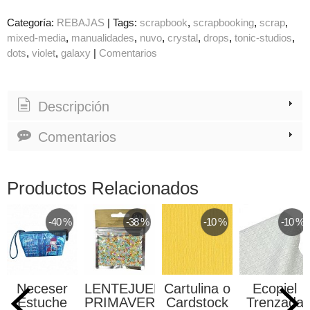
Categoría:
REBAJAS
|
Tags:
scrapbook
scrapbooking
scrap
mixed-media
manualidades
nuvo
crystal
drops
tonic-studios
dots
violet
galaxy
|
Comentarios
Descripción
Comentarios
Productos Relacionados
-40 %
-38 %
-10 %
-10 %
Neceser
LENTEJUELAS
Cartulina o
Ecopiel
Estuche
PRIMAVERA
Cardstock
Trenzada