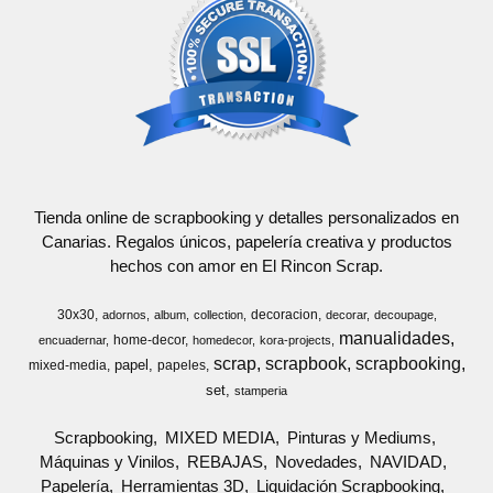
Tienda online de scrapbooking y detalles personalizados en
Canarias. Regalos únicos, papelería creativa y productos
hechos con amor en El Rincon Scrap.
30x30
decoracion
adornos
album
collection
decorar
decoupage
manualidades
home-decor
encuadernar
homedecor
kora-projects
scrap
scrapbook
scrapbooking
papel
mixed-media
papeles
set
stamperia
Scrapbooking
MIXED MEDIA
Pinturas y Mediums
Máquinas y Vinilos
REBAJAS
Novedades
NAVIDAD
Papelería
Herramientas 3D
Liquidación Scrapbooking