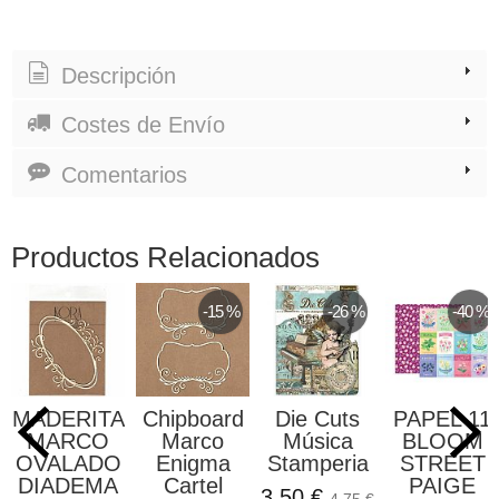
Descripción
Costes de Envío
Comentarios
Productos Relacionados
-15 %
-26 %
-40 %
MADERITA
Chipboard
Die Cuts
PAPEL 11
MARCO
Marco
Música
BLOOM
OVALADO
Enigma
Stamperia
STREET
DIADEMA
Cartel
PAIGE
3,50 €
4,75 €