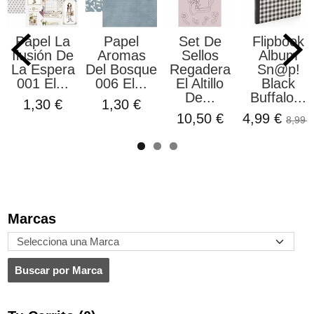
Papel La
Papel
Set De
Flipbook
Ilusión De
Aromas
Sellos
Album
La Espera
Del Bosque
Regadera
Sn@p!
001 El...
006 El...
El Altillo
Black
De...
Buffalo...
1,30 €
1,30 €
10,50 €
4,99 €
8,99 €
Marcas