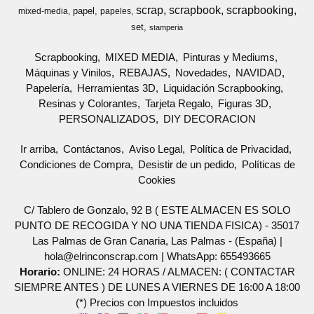
scrap
scrapbook
scrapbooking
papel
mixed-media
papeles
set
stamperia
Scrapbooking
MIXED MEDIA
Pinturas y Mediums
Máquinas y Vinilos
REBAJAS
Novedades
NAVIDAD
Papelería
Herramientas 3D
Liquidación Scrapbooking
Resinas y Colorantes
Tarjeta Regalo
Figuras 3D
PERSONALIZADOS
DIY DECORACION
Ir arriba
Contáctanos
Aviso Legal
Política de Privacidad
Condiciones de Compra
Desistir de un pedido
Políticas de
Cookies
C/ Tablero de Gonzalo, 92 B ( ESTE ALMACEN ES SOLO
PUNTO DE RECOGIDA Y NO UNA TIENDA FISICA) - 35017
Las Palmas de Gran Canaria, Las Palmas - (España) |
hola@elrinconscrap.com |
WhatsApp: 655493665
Horario:
ONLINE: 24 HORAS / ALMACEN: ( CONTACTAR
SIEMPRE ANTES ) DE LUNES A VIERNES DE 16:00 A 18:00
(*) Precios con Impuestos incluidos