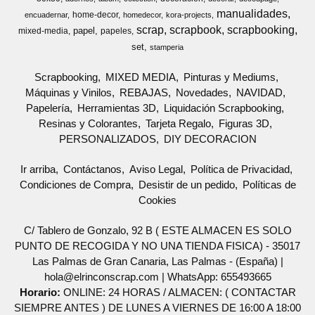
manualidades
home-decor
encuadernar
homedecor
kora-projects
scrap
scrapbook
scrapbooking
papel
mixed-media
papeles
set
stamperia
Scrapbooking
MIXED MEDIA
Pinturas y Mediums
Máquinas y Vinilos
REBAJAS
Novedades
NAVIDAD
Papelería
Herramientas 3D
Liquidación Scrapbooking
Resinas y Colorantes
Tarjeta Regalo
Figuras 3D
PERSONALIZADOS
DIY DECORACION
Ir arriba
Contáctanos
Aviso Legal
Política de Privacidad
Condiciones de Compra
Desistir de un pedido
Políticas de
Cookies
C/ Tablero de Gonzalo, 92 B ( ESTE ALMACEN ES SOLO
PUNTO DE RECOGIDA Y NO UNA TIENDA FISICA) - 35017
Las Palmas de Gran Canaria, Las Palmas - (España) |
hola@elrinconscrap.com |
WhatsApp: 655493665
Horario:
ONLINE: 24 HORAS / ALMACEN: ( CONTACTAR
SIEMPRE ANTES ) DE LUNES A VIERNES DE 16:00 A 18:00