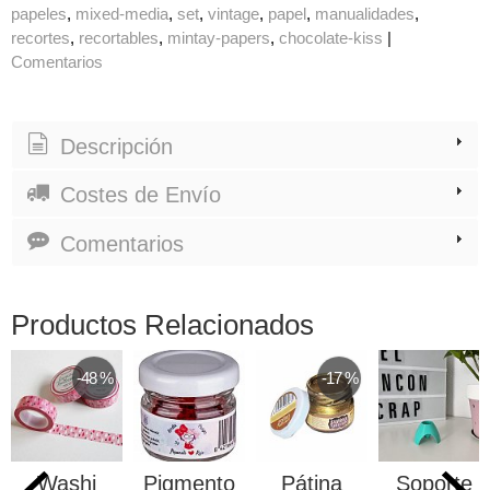
papeles
mixed-media
set
vintage
papel
manualidades
recortes
recortables
mintay-papers
chocolate-kiss
|
Comentarios
Descripción
Costes de Envío
Comentarios
Productos Relacionados
-48 %
-17 %
Washi
Pigmento
Pátina
Soporte