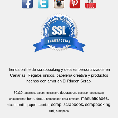
Tienda online de scrapbooking y detalles personalizados en
Canarias. Regalos únicos, papelería creativa y productos
hechos con amor en El Rincon Scrap.
30x30
decoracion
adornos
album
collection
decorar
decoupage
manualidades
home-decor
encuadernar
homedecor
kora-projects
scrap
scrapbook
scrapbooking
papel
mixed-media
papeles
set
stamperia