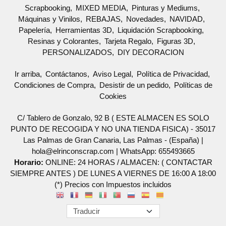
Scrapbooking
MIXED MEDIA
Pinturas y Mediums
Máquinas y Vinilos
REBAJAS
Novedades
NAVIDAD
Papelería
Herramientas 3D
Liquidación Scrapbooking
Resinas y Colorantes
Tarjeta Regalo
Figuras 3D
PERSONALIZADOS
DIY DECORACION
Ir arriba
Contáctanos
Aviso Legal
Política de Privacidad
Condiciones de Compra
Desistir de un pedido
Políticas de
Cookies
C/ Tablero de Gonzalo, 92 B ( ESTE ALMACEN ES SOLO
PUNTO DE RECOGIDA Y NO UNA TIENDA FISICA) - 35017
Las Palmas de Gran Canaria, Las Palmas - (España) |
hola@elrinconscrap.com |
WhatsApp: 655493665
Horario:
ONLINE: 24 HORAS / ALMACEN: ( CONTACTAR
SIEMPRE ANTES ) DE LUNES A VIERNES DE 16:00 A 18:00
(*) Precios con Impuestos incluidos