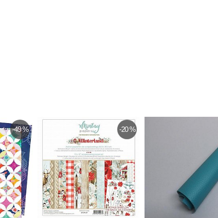
-49 %
-20 %