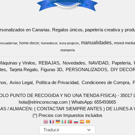
ersonalizados en Canarias. Regalos únicos, papelería creativa y pr
manualidades
home-decor
mixed-medi
encuadernar
homedecor
kora-projects
stamperia
Máquinas y Vinilos
REBAJAS
Novedades
NAVIDAD
Papelería
tes
Tarjeta Regalo
Figuras 3D
PERSONALIZADOS
DIY DECO
nos
Aviso Legal
Política de Privacidad
Condiciones de Compra
P
SOLO PUNTO DE RECOGIDA Y NO UNA TIENDA FISICA) - 35017 Las 
hola@elrinconscrap.com |
WhatsApp: 655493665
AS / ALMACEN: ( CONTACTAR SIEMPRE ANTES ) DE LUNES A VI
(*) Precios con Impuestos incluidos