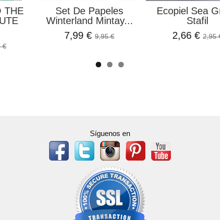
O THE
Set De Papeles
Ecopiel Sea G
UTE
Winterland Mintay...
Stafil
.
7,99 €
2,66 €
9,95 €
2,95 
 €
Síguenos en