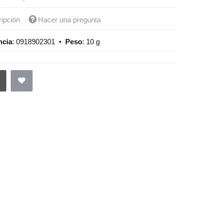
ripción
Hacer una pregunta
ncia
:
0918902301
•
Peso
:
10 g