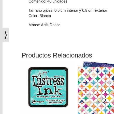
Contenido: 40 unidades
(0)
Tamaño ojales: 0.5 cm interior y 0.8 cm exterior
El
Color: Blanco
carrito
de
Marca: Artis Decor
la
⟩
compra
está
vacío
Productos Relacionados
Redes
Sociales
Instagram
Facebook
Youtube