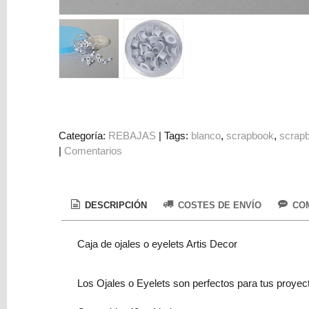
Colorantes
Tarjeta
Regalo
Figuras
3D
PERSONALIZADOS
DIY
Categoría:
REBAJAS
|
Tags:
blanco
scrapbook
scrap
|
Comentarios
DECORACION
Marcas
DESCRIPCIÓN
COSTES DE ENVÍO
COM
Caja de ojales o eyelets Artis Decor
Los Ojales o Eyelets son perfectos para tus proyec
Tu
Carrito