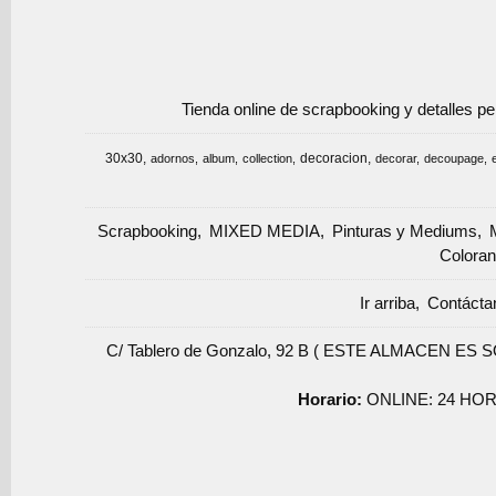
Tienda online de scrapbooking y detalles p
30x30
decoracion
adornos
album
collection
decorar
decoupage
Scrapbooking
MIXED MEDIA
Pinturas y Mediums
Coloran
Ir arriba
Contácta
C/ Tablero de Gonzalo, 92 B ( ESTE ALMACEN ES 
Horario:
ONLINE: 24 HOR