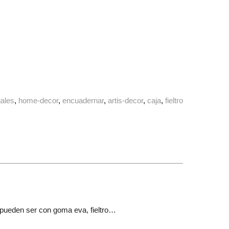
jales
home-decor
encuadernar
artis-decor
caja
fieltro
e pueden ser con goma eva, fieltro…