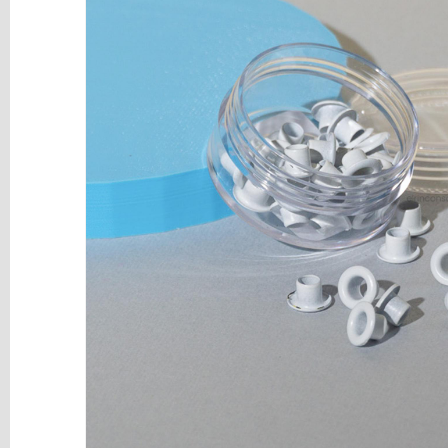
y
Mediums
Máquinas
y
Vinilos
REBAJAS
Novedades
NAVIDAD
Papelería
Herramientas
3D
Liquidación
Scrapbooking
Resinas
y