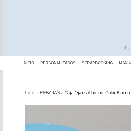
INICIO
PERSONALIZADOS
SCRAPBOOKING
MANU
Categorías
Inicio
»
REBAJAS
»
Caja Ojales Aluminio Color Blanco 
Scrapbooking
MIXED
MEDIA
Pinturas