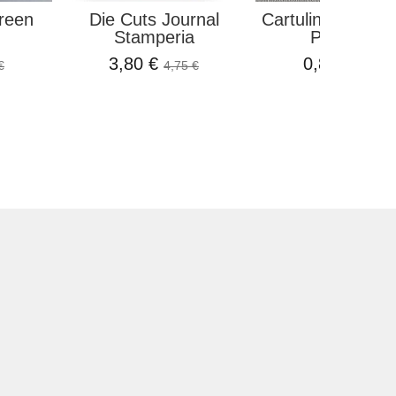
reen
Die Cuts Journal
Cartulina O Card
Stamperia
Perlada...
3,80 €
0,81 €
€
4,75 €
0,90 €