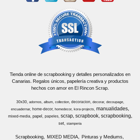
Tienda online de scrapbooking y detalles personalizados en
Canarias. Regalos únicos, papelería creativa y productos
hechos con amor en El Rincon Scrap.
30x30
decoracion
adornos
album
collection
decorar
decoupage
manualidades
home-decor
encuadernar
homedecor
kora-projects
scrap
scrapbook
scrapbooking
papel
mixed-media
papeles
set
stamperia
Scrapbooking
MIXED MEDIA
Pinturas y Mediums