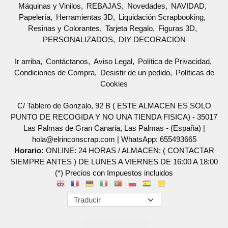
Máquinas y Vinilos
REBAJAS
Novedades
NAVIDAD
Papelería
Herramientas 3D
Liquidación Scrapbooking
Resinas y Colorantes
Tarjeta Regalo
Figuras 3D
PERSONALIZADOS
DIY DECORACION
Ir arriba
Contáctanos
Aviso Legal
Política de Privacidad
Condiciones de Compra
Desistir de un pedido
Políticas de
Cookies
C/ Tablero de Gonzalo, 92 B ( ESTE ALMACEN ES SOLO
PUNTO DE RECOGIDA Y NO UNA TIENDA FISICA) - 35017
Las Palmas de Gran Canaria, Las Palmas - (España) |
hola@elrinconscrap.com |
WhatsApp: 655493665
Horario:
ONLINE: 24 HORAS / ALMACEN: ( CONTACTAR
SIEMPRE ANTES ) DE LUNES A VIERNES DE 16:00 A 18:00
(*) Precios con Impuestos incluidos