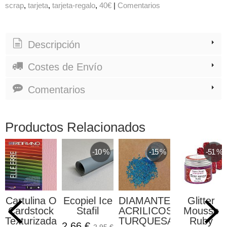
scrap
tarjeta
tarjeta-regalo
40€
|
Comentarios
Descripción
Costes de Envío
Comentarios
Productos Relacionados
-10 %
-15 %
-51 %
Cartulina O
Ecopiel Ice
DIAMANTES
Glitter
Cardstock
Stafil
ACRILICOS
Mousse
Texturizada...
TURQUESA
Ruby
2,66 €
2,95 €