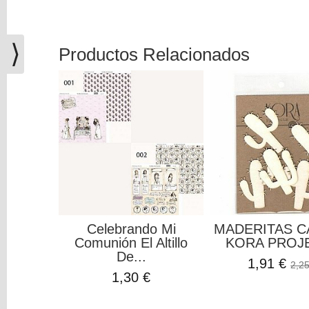
(0)
El
carrito
⟩
Productos Relacionados
de
la
compra
está
vacío
Redes
Sociales
Instagram
Celebrando Mi
MADERITAS C
Comunión El Altillo
KORA PROJ
Facebook
De...
1,91 €
2,25
1,30 €
Youtube