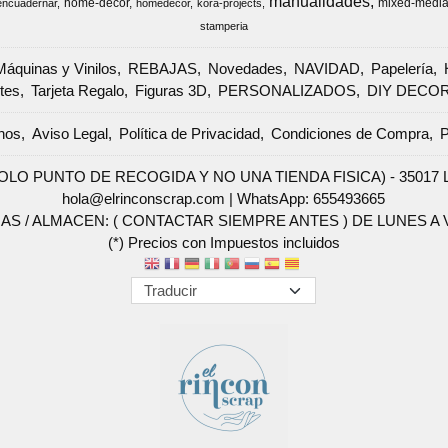
manualidades
home-decor
mixed-medi
encuadernar
homedecor
kora-projects
stamperia
Máquinas y Vinilos
REBAJAS
Novedades
NAVIDAD
Papelería
tes
Tarjeta Regalo
Figuras 3D
PERSONALIZADOS
DIY DECO
nos
Aviso Legal
Política de Privacidad
Condiciones de Compra
P
SOLO PUNTO DE RECOGIDA Y NO UNA TIENDA FISICA) - 35017 Las 
hola@elrinconscrap.com |
WhatsApp: 655493665
AS / ALMACEN: ( CONTACTAR SIEMPRE ANTES ) DE LUNES A VI
(*) Precios con Impuestos incluidos