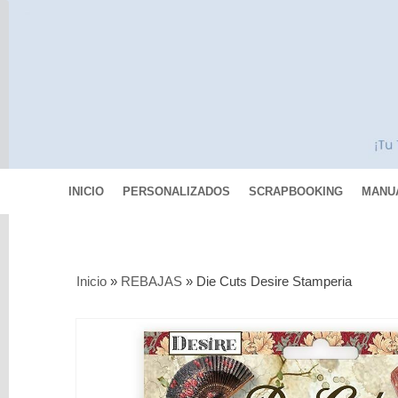
INICIO
PERSONALIZADOS
SCRAPBOOKING
MANU
Categorías
Inicio
»
REBAJAS
»
Die Cuts Desire Stamperia
Scrapbooking
MIXED
MEDIA
Pinturas