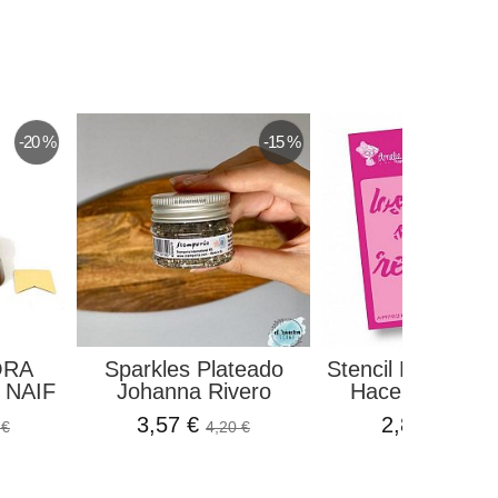
-20 %
-15 %
ORA
Sparkles Plateado
Stencil Los Sueñ
 NAIF
Johanna Rivero
Hacen Realidad
3,57 €
2,80 €
 €
4,20 €
3,75 €