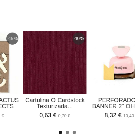
-15 %
-10 %
ACTUS
Cartulina O Cardstock
PERFORAD
ECTS
Texturizada...
BANNER 2" OH
0,63 €
8,32 €
 €
0,70 €
10,40