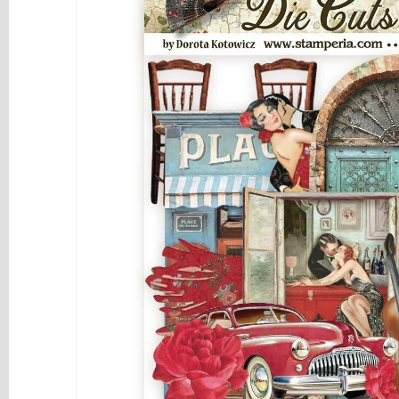
y
Mediums
Máquinas
y
Vinilos
REBAJAS
Novedades
NAVIDAD
Papelería
Herramientas
3D
Liquidación
Scrapbooking
Resinas
y