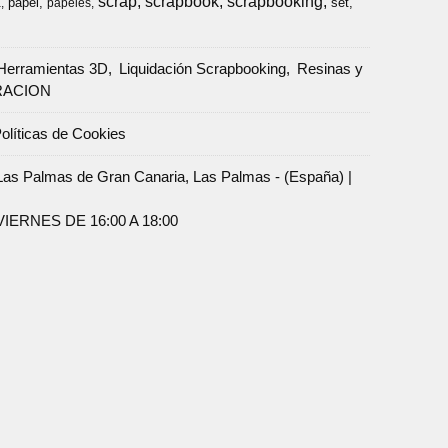
scrap
scrapbook
scrapbooking
papel
set
a
papeles
Herramientas 3D
Liquidación Scrapbooking
Resinas y
RACION
olíticas de Cookies
Palmas de Gran Canaria, Las Palmas - (España) |
ERNES DE 16:00 A 18:00