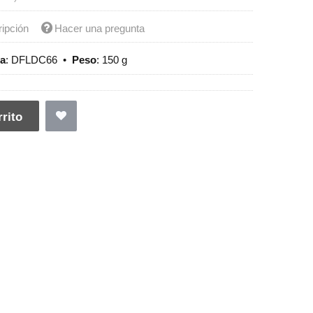
ripción
Hacer una pregunta
ia
:
DFLDC66
•
Peso
:
150 g
rito