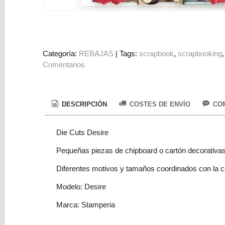
Colorantes
Tarjeta
Regalo
Figuras
Categoría:
REBAJAS
|
Tags:
scrapbook
scrapbooking
Comentarios
3D
PERSONALIZADOS
DIY
DESCRIPCIÓN
COSTES DE ENVÍO
COM
DECORACION
Die Cuts Desire
Marcas
Pequeñas piezas de chipboard o cartón decorativas
Diferentes motivos y tamaños coordinados con la c
Modelo: Desire
Marca: Stamperia
Tu
Carrito