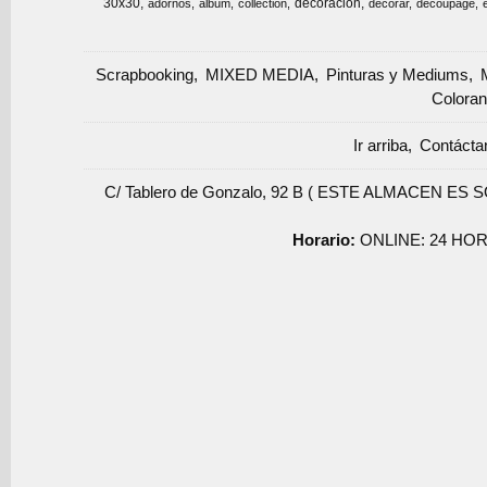
30x30
decoracion
adornos
album
collection
decorar
decoupage
Scrapbooking
MIXED MEDIA
Pinturas y Mediums
Coloran
Ir arriba
Contácta
C/ Tablero de Gonzalo, 92 B ( ESTE ALMACEN ES 
Horario:
ONLINE: 24 HOR