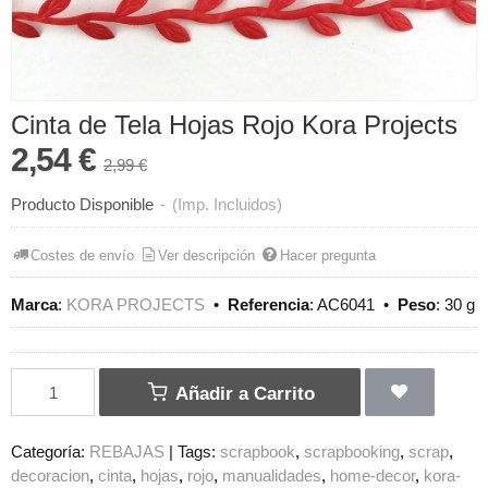
Cinta de Tela Hojas Rojo Kora Projects
2,54 €
2,99 €
Producto Disponible
-
(Imp. Incluidos)
Costes de envío
Ver descripción
Hacer pregunta
Marca
:
KORA PROJECTS
•
Referencia
:
AC6041
•
Peso
:
30 g
Añadir a Carrito
Categoría:
REBAJAS
|
Tags:
scrapbook
scrapbooking
scrap
decoracion
cinta
hojas
rojo
manualidades
home-decor
kora-