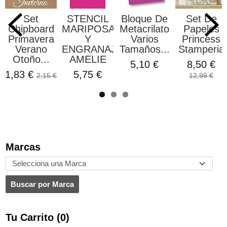
Set
STENCIL
Bloque De
Set De
Chipboard
MARIPOSA
Metacrilato
Papeles
Primavera
Y
Varios
Princess
Verano
ENGRANAJES
Tamaños...
Stamperia
Otoño...
AMELIE
5,10 €
8,50 €
1,83 €
5,75 €
2,15 €
12,99 €
Marcas
Tu Carrito (0)