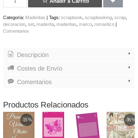
Añadir a Carrito
Categoría:
Maderitas
|
Tags:
scrapbook
scrapbooking
scrap
decoracion
set
maderita
maderitas
marco
romantico
|
Comentarios
Descripción
Costes de Envío
Comentarios
Productos Relacionados
-15 %
-35 %