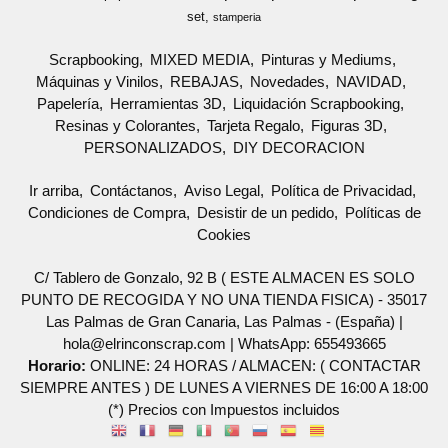
set
stamperia
Scrapbooking
MIXED MEDIA
Pinturas y Mediums
Máquinas y Vinilos
REBAJAS
Novedades
NAVIDAD
Papelería
Herramientas 3D
Liquidación Scrapbooking
Resinas y Colorantes
Tarjeta Regalo
Figuras 3D
PERSONALIZADOS
DIY DECORACION
Ir arriba
Contáctanos
Aviso Legal
Política de Privacidad
Condiciones de Compra
Desistir de un pedido
Políticas de
Cookies
C/ Tablero de Gonzalo, 92 B ( ESTE ALMACEN ES SOLO
PUNTO DE RECOGIDA Y NO UNA TIENDA FISICA) - 35017
Las Palmas de Gran Canaria, Las Palmas - (España) |
hola@elrinconscrap.com |
WhatsApp: 655493665
Horario:
ONLINE: 24 HORAS / ALMACEN: ( CONTACTAR
SIEMPRE ANTES ) DE LUNES A VIERNES DE 16:00 A 18:00
(*) Precios con Impuestos incluidos