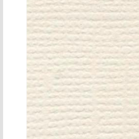
y
Mediums
Máquinas
y
Vinilos
REBAJAS
Novedades
NAVIDAD
Papelería
Herramientas
3D
Liquidación
Scrapbooking
Resinas
y