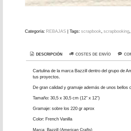
Colorantes
Tarjeta
Regalo
Figuras
Categoría:
REBAJAS
|
Tags:
scrapbook
scrapbooking
3D
PERSONALIZADOS
DESCRIPCIÓN
COSTES DE ENVÍO
COM
DIY
DECORACION
Cartulina de la marca Bazzill dentro del grupo de Am
tus proyectos.
Marcas
De gran calidad y gramaje además de unos bellos co
Tamaño: 30,5 x 30,5 cm (12" x 12")
Gramaje: sobre los 220 gr aprox
Color: French Vanilla
Tu
Carrito
Marca: Bazzill (American Crafts)