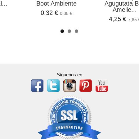
...
Boot Ambiente
Agugutata B
Amelie...
0,32 €
0,35 €
4,25 €
7,85 
Síguenos en