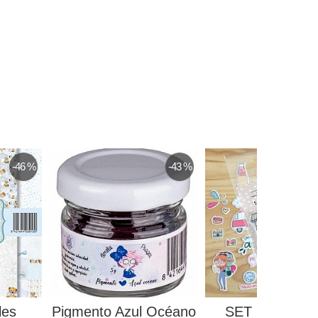
-46 %
-43 %
les
Pigmento Azul Océano
SET DE SELL