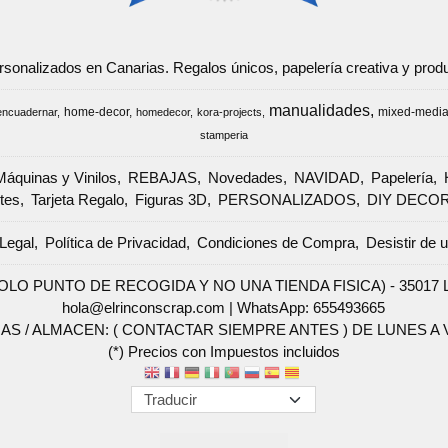
ersonalizados en Canarias. Regalos únicos, papelería creativa y pr
manualidades
home-decor
mixed-medi
encuadernar
homedecor
kora-projects
stamperia
Máquinas y Vinilos
REBAJAS
Novedades
NAVIDAD
Papelería
tes
Tarjeta Regalo
Figuras 3D
PERSONALIZADOS
DIY DECO
Legal
Política de Privacidad
Condiciones de Compra
Desistir de 
SOLO PUNTO DE RECOGIDA Y NO UNA TIENDA FISICA) - 35017 Las 
hola@elrinconscrap.com |
WhatsApp: 655493665
AS / ALMACEN: ( CONTACTAR SIEMPRE ANTES ) DE LUNES A VI
(*) Precios con Impuestos incluidos