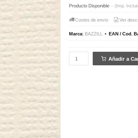
Producto Disponible
-
(Imp. Inclui
Costes de envío
Ver desc
Marca
:
BAZZILL
•
EAN / Cod. B
Añadir a Car