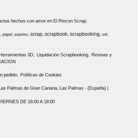
oductos hechos con amor en El Rincon Scrap.
scrap
scrapbook
scrapbooking
papel
set
a
papeles
Herramientas 3D
Liquidación Scrapbooking
Resinas y
RACION
un pedido
Políticas de Cookies
Palmas de Gran Canaria, Las Palmas - (España) |
ERNES DE 16:00 A 18:00