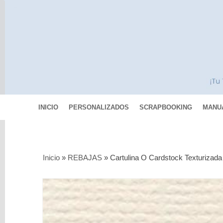
INICIO
PERSONALIZADOS
SCRAPBOOKING
MANU
Categorías
Inicio
»
REBAJAS
»
Cartulina O Cardstock Texturizada 
Scrapbooking
MIXED
MEDIA
Pinturas