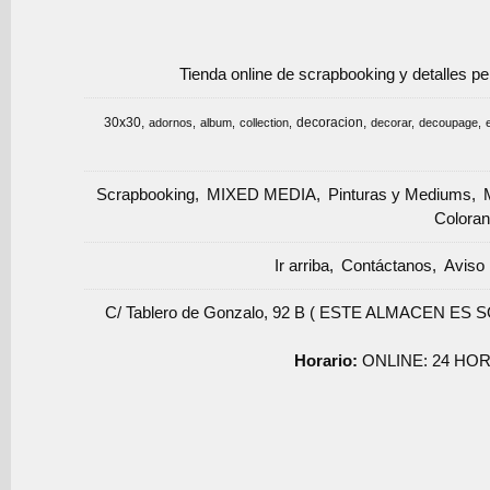
Tienda online de scrapbooking y detalles p
30x30
decoracion
adornos
album
collection
decorar
decoupage
Scrapbooking
MIXED MEDIA
Pinturas y Mediums
Coloran
Ir arriba
Contáctanos
Aviso 
C/ Tablero de Gonzalo, 92 B ( ESTE ALMACEN ES 
Horario:
ONLINE: 24 HOR