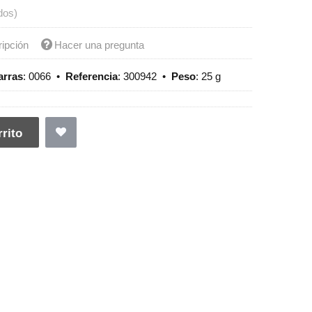
dos)
ripción
Hacer una pregunta
arras
:
0066
•
Referencia
:
300942
•
Peso
:
25 g
rito