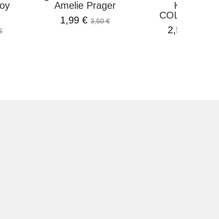
oy
Amelie Prager
KIOSKO
COLECCION.
1,99 €
3,50 €
2,50 €
€
2,95 €