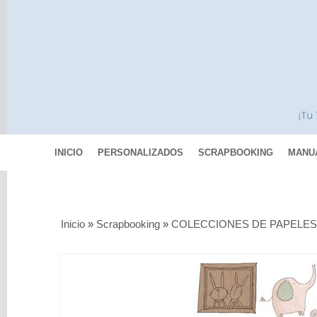
INICIO
PERSONALIZADOS
SCRAPBOOKING
MANU
Categorías
Inicio
»
Scrapbooking
»
COLECCIONES DE PAPELE
Scrapbooking
MIXED
MEDIA
Pinturas