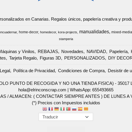
ersonalizados en Canarias. Regalos únicos, papelería creativa y pr
manualidades
home-decor
mixed-medi
encuadernar
homedecor
kora-projects
stamperia
Máquinas y Vinilos
REBAJAS
Novedades
NAVIDAD
Papelería
tes
Tarjeta Regalo
Figuras 3D
PERSONALIZADOS
DIY DECO
Legal
Política de Privacidad
Condiciones de Compra
Desistir de 
SOLO PUNTO DE RECOGIDA Y NO UNA TIENDA FISICA) - 35017 Las 
hola@elrinconscrap.com |
WhatsApp: 655493665
AS / ALMACEN: ( CONTACTAR SIEMPRE ANTES ) DE LUNES A VI
(*) Precios con Impuestos incluidos