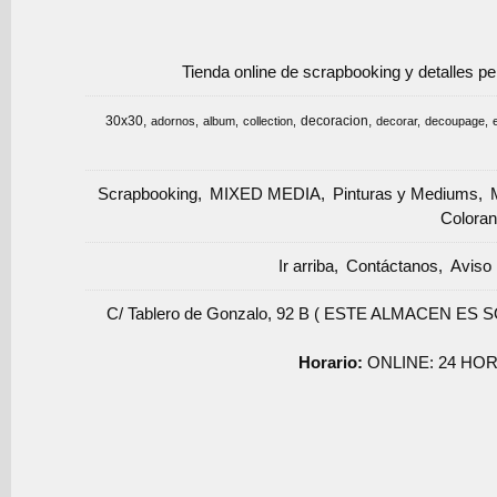
Tienda online de scrapbooking y detalles p
30x30
decoracion
adornos
album
collection
decorar
decoupage
Scrapbooking
MIXED MEDIA
Pinturas y Mediums
Coloran
Ir arriba
Contáctanos
Aviso 
C/ Tablero de Gonzalo, 92 B ( ESTE ALMACEN ES 
Horario:
ONLINE: 24 HOR