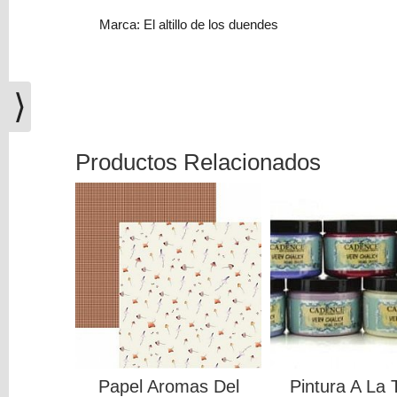
(0)
Marca: El altillo de los duendes
El
carrito
de
⟩
la
compra
está
vacío
Productos Relacionados
Redes
Sociales
Instagram
Facebook
Youtube
Papel Aromas Del
Pintura A La 