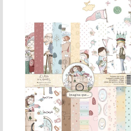
y
Mediums
Máquinas
y
Vinilos
REBAJAS
Novedades
NAVIDAD
Papelería
Herramientas
3D
Liquidación
Scrapbooking
Resinas
y