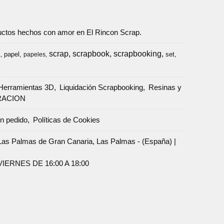
oductos hechos con amor en El Rincon Scrap.
scrap
scrapbook
scrapbooking
papel
set
a
papeles
Herramientas 3D
Liquidación Scrapbooking
Resinas y
RACION
un pedido
Políticas de Cookies
Palmas de Gran Canaria, Las Palmas - (España) |
ERNES DE 16:00 A 18:00