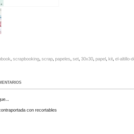
pbook
scrapbooking
scrap
papeles
set
30x30
papel
kit
el-altillo
ENTARIOS
ue...
ontraportada con recortables