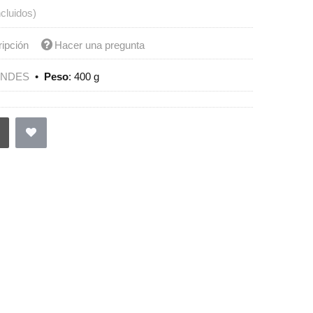
ncluidos)
ripción
Hacer una pregunta
ENDES
•
Peso
:
400 g