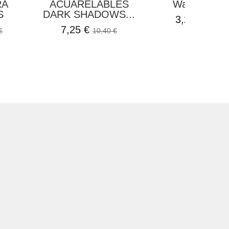
RA
ACUARELABLES
Watercolor..
S
DARK SHADOWS...
3,25 €
7,85 €
7,25 €
€
10,40 €