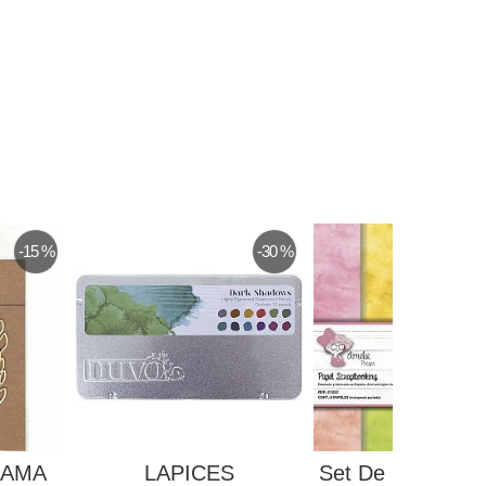
-15 %
-30 %
RAMA
LAPICES
Set De Papeles S