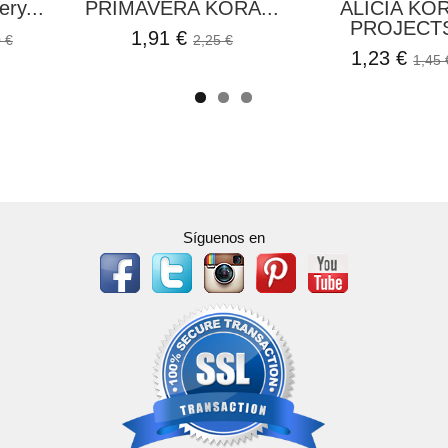
ery...
PRIMAVERA KORA...
ALICIA KO
PROJECT
1,91 €
 €
2,25 €
1,23 €
1,45 
Síguenos en