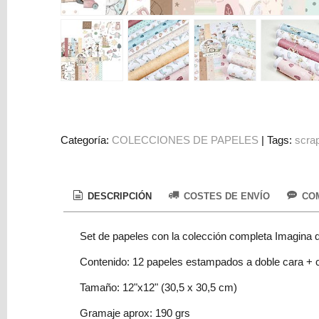
Colorantes
Tarjeta
Regalo
Figuras
3D
PERSONALIZADOS
DIY
Categoría:
COLECCIONES DE PAPELES
|
Tags:
scra
DECORACION
Marcas
DESCRIPCIÓN
COSTES DE ENVÍO
COM
Set de papeles con la colección completa Imagina q
Contenido: 12 papeles estampados a doble cara + c
Tamaño: 12"x12" (30,5 x 30,5 cm)
Tu
Carrito
Gramaje aprox:
190 grs