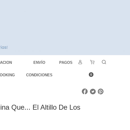
DACION
ENVÍO
PAGOS
OOKING
CONDICIONES
0
na Que... El Altillo De Los