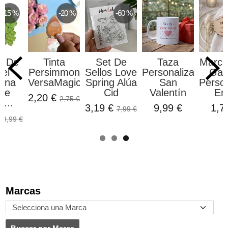
-15 %
-20 %
-60 %
s De
Tinta
Set De
Taza
Marcas
el
Persimmon
Sellos Love
Personalizada
Gall
ana
VersaMagic
Spring Alúa
San
Perso
de
Cid
Valentín
En.
2,20 €
2,75 €
a...
3,19 €
9,99 €
1,7
7,99 €
€
3,99 €
Marcas