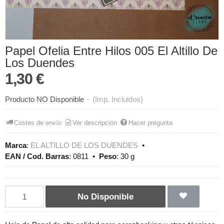
Papel Ofelia Entre Hilos 005 El Altillo De
Los Duendes
1,30 €
Producto NO Disponible
-
(Imp. Incluidos)
Costes de envío
Ver descripción
Hacer pregunta
Marca
:
EL ALTILLO DE LOS DUENDES
•
EAN / Cod. Barras
:
0811
•
Peso
:
30 g
No Disponible