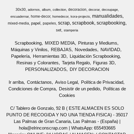
30x30
decoracion
adornos
album
collection
decorar
decoupage
manualidades
home-decor
encuadernar
homedecor
kora-projects
scrap
scrapbook
scrapbooking
papel
mixed-media
papeles
set
stamperia
Scrapbooking
MIXED MEDIA
Pinturas y Mediums
Máquinas y Vinilos
REBAJAS
Novedades
NAVIDAD
Papelería
Herramientas 3D
Liquidación Scrapbooking
Resinas y Colorantes
Tarjeta Regalo
Figuras 3D
PERSONALIZADOS
DIY DECORACION
Ir arriba
Contáctanos
Aviso Legal
Política de Privacidad
Condiciones de Compra
Desistir de un pedido
Políticas de
Cookies
C/ Tablero de Gonzalo, 92 B ( ESTE ALMACEN ES SOLO
PUNTO DE RECOGIDA Y NO UNA TIENDA FISICA) - 35017
Las Palmas de Gran Canaria, Las Palmas - (España) |
hola@elrinconscrap.com |
WhatsApp: 655493665