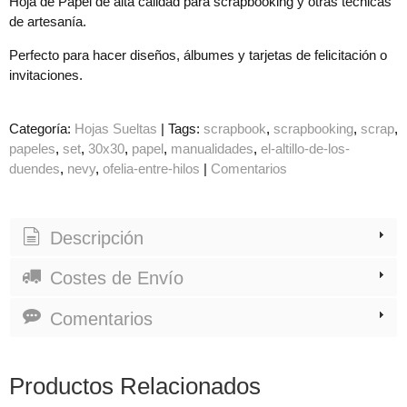
Hoja de Papel de alta calidad para scrapbooking y otras técnicas
de artesanía.
Perfecto para hacer diseños, álbumes y tarjetas de felicitación o
invitaciones.
Categoría:
Hojas Sueltas
|
Tags:
scrapbook
scrapbooking
scrap
papeles
set
30x30
papel
manualidades
el-altillo-de-los-
duendes
nevy
ofelia-entre-hilos
|
Comentarios
Descripción
Costes de Envío
Comentarios
Productos Relacionados