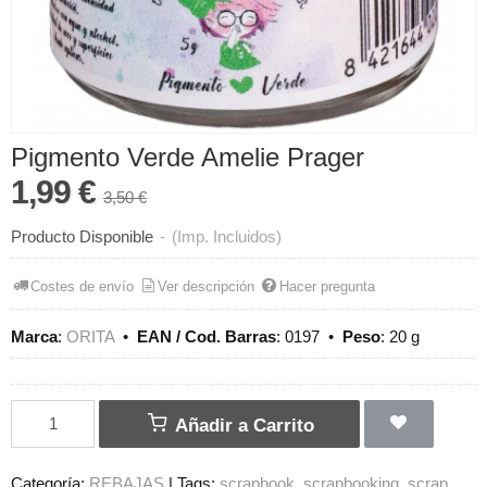
Pigmento Verde Amelie Prager
1,99 €
3,50 €
Producto Disponible
-
(Imp. Incluidos)
Costes de envío
Ver descripción
Hacer pregunta
Marca
:
ORITA
•
EAN / Cod. Barras
:
0197
•
Peso
:
20 g
Añadir a Carrito
Categoría:
REBAJAS
|
Tags:
scrapbook
scrapbooking
scrap