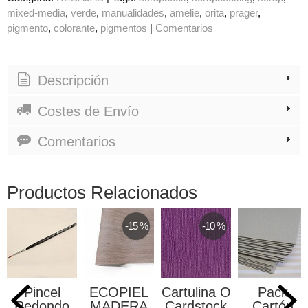
mixed-media
verde
manualidades
amelie
orita
prager
pigmento
colorante
pigmentos
|
Comentarios
Descripción
Costes de Envío
Comentarios
Productos Relacionados
-15 %
-10 %
Pincel
ECOPIEL
Cartulina O
Pack
Redondo
MADERA
Cardstock
Cartón