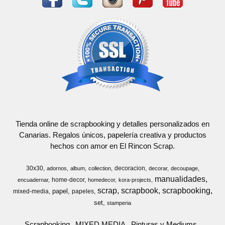
Tienda online de scrapbooking y detalles personalizados en
Canarias. Regalos únicos, papelería creativa y productos
hechos con amor en El Rincon Scrap.
30x30
decoracion
adornos
album
collection
decorar
decoupage
manualidades
home-decor
encuadernar
homedecor
kora-projects
scrap
scrapbook
scrapbooking
papel
mixed-media
papeles
set
stamperia
Scrapbooking
MIXED MEDIA
Pinturas y Mediums