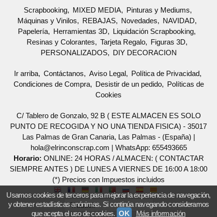
Scrapbooking
MIXED MEDIA
Pinturas y Mediums
Máquinas y Vinilos
REBAJAS
Novedades
NAVIDAD
Papelería
Herramientas 3D
Liquidación Scrapbooking
Resinas y Colorantes
Tarjeta Regalo
Figuras 3D
PERSONALIZADOS
DIY DECORACION
Ir arriba
Contáctanos
Aviso Legal
Política de Privacidad
Condiciones de Compra
Desistir de un pedido
Políticas de
Cookies
C/ Tablero de Gonzalo, 92 B ( ESTE ALMACEN ES SOLO
PUNTO DE RECOGIDA Y NO UNA TIENDA FISICA) - 35017
Las Palmas de Gran Canaria, Las Palmas - (España) |
hola@elrinconscrap.com |
WhatsApp: 655493665
Horario:
ONLINE: 24 HORAS / ALMACEN: ( CONTACTAR
SIEMPRE ANTES ) DE LUNES A VIERNES DE 16:00 A 18:00
(*) Precios con Impuestos incluidos
Usamos cookies de terceros para mejorar la experiencia de navegación,
y obtener estadísticas anónimas. Si continúa navegando consideramos
que acepta el uso de cookies.
OK
Más información