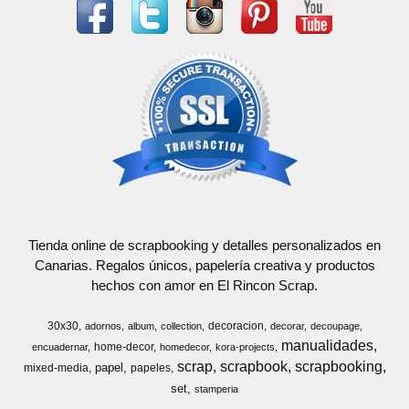
Tienda online de scrapbooking y detalles personalizados en
Canarias. Regalos únicos, papelería creativa y productos
hechos con amor en El Rincon Scrap.
30x30
decoracion
adornos
album
collection
decorar
decoupage
manualidades
home-decor
encuadernar
homedecor
kora-projects
scrap
scrapbook
scrapbooking
papel
mixed-media
papeles
set
stamperia