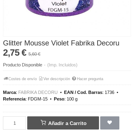
Glitter Mousse Violet Fabrika Decoru
2,75 €
5,60 €
Producto Disponible
-
(Imp. Incluidos)
Costes de envío
Ver descripción
Hacer pregunta
Marca
:
FABRIKA DECORU
•
EAN / Cod. Barras
:
1736
•
Referencia
:
FDGM-15
•
Peso
:
100 g
Añadir a Carrito