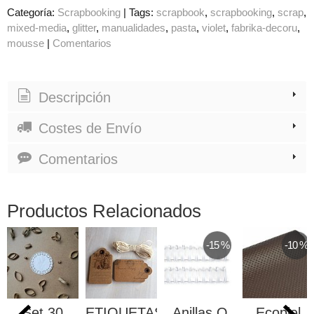
Categoría:
Scrapbooking
|
Tags:
scrapbook
scrapbooking
scrap
mixed-media
glitter
manualidades
pasta
violet
fabrika-decoru
mousse
|
Comentarios
Descripción
Costes de Envío
Comentarios
Productos Relacionados
-15 %
-10 %
Set 30
ETIQUETAS
Anillas O
Ecopiel