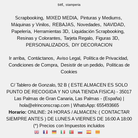
set
stamperia
Scrapbooking
MIXED MEDIA
Pinturas y Mediums
Máquinas y Vinilos
REBAJAS
Novedades
NAVIDAD
Papelería
Herramientas 3D
Liquidación Scrapbooking
Resinas y Colorantes
Tarjeta Regalo
Figuras 3D
PERSONALIZADOS
DIY DECORACION
Ir arriba
Contáctanos
Aviso Legal
Política de Privacidad
Condiciones de Compra
Desistir de un pedido
Políticas de
Cookies
C/ Tablero de Gonzalo, 92 B ( ESTE ALMACEN ES SOLO
PUNTO DE RECOGIDA Y NO UNA TIENDA FISICA) - 35017
Las Palmas de Gran Canaria, Las Palmas - (España) |
hola@elrinconscrap.com |
WhatsApp: 655493665
Horario:
ONLINE: 24 HORAS / ALMACEN: ( CONTACTAR
SIEMPRE ANTES ) DE LUNES A VIERNES DE 16:00 A 18:00
(*) Precios con Impuestos incluidos