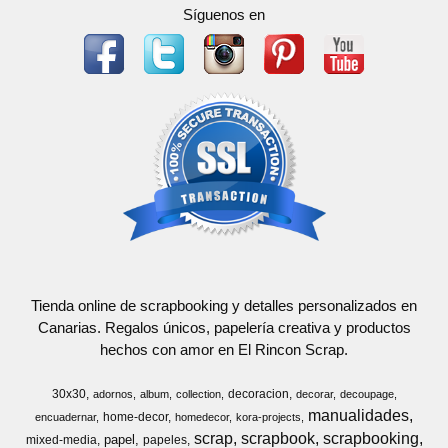
Síguenos en
Tienda online de scrapbooking y detalles personalizados en
Canarias. Regalos únicos, papelería creativa y productos
hechos con amor en El Rincon Scrap.
30x30
decoracion
adornos
album
collection
decorar
decoupage
manualidades
home-decor
encuadernar
homedecor
kora-projects
scrap
scrapbook
scrapbooking
papel
mixed-media
papeles