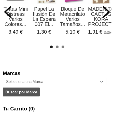
Tintas Mini
Papel La
Bloque De
MADERITA
Distress
Ilusión De
Metacrilato
CACTUS
Varios
La Espera
Varios
KORA
Colores...
007 El...
Tamaños...
PROJECT
3,49 €
1,30 €
5,10 €
1,91 €
2,25 €
Marcas
Tu Carrito (0)