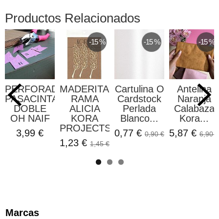
Productos Relacionados
-15 %
-15 %
-15 %
PERFORADORA
MADERITAS
Cartulina O
Antelina
PASACINTAS
RAMA
Cardstock
Naranja
DOBLE
ALICIA
Perlada
Calabaza
OH NAIF
KORA
Blanco...
Kora...
PROJECTS
3,99 €
0,77 €
5,87 €
0,90 €
6,90 €
1,23 €
1,45 €
Marcas