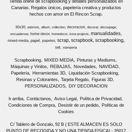
Tienda online de scrapbooking y detalles personalizados en
Canarias. Regalos únicos, papelería creativa y productos
hechos con amor en El Rincon Scrap.
30x30
decoracion
adornos
album
collection
decorar
decoupage
manualidades
home-decor
encuadernar
homedecor
kora-projects
scrap
scrapbook
scrapbooking
papel
mixed-media
papeles
set
stamperia
Scrapbooking
MIXED MEDIA
Pinturas y Mediums
Máquinas y Vinilos
REBAJAS
Novedades
NAVIDAD
Papelería
Herramientas 3D
Liquidación Scrapbooking
Resinas y Colorantes
Tarjeta Regalo
Figuras 3D
PERSONALIZADOS
DIY DECORACION
Ir arriba
Contáctanos
Aviso Legal
Política de Privacidad
Condiciones de Compra
Desistir de un pedido
Políticas de
Cookies
C/ Tablero de Gonzalo, 92 B ( ESTE ALMACEN ES SOLO
PUNTO DE RECOGIDA Y NO UNA TIENDA FISICA) - 35017