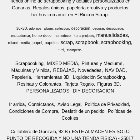
Tienda online de scrapbooking y detalles personalizados en
Canarias. Regalos únicos, papelería creativa y productos
hechos con amor en El Rincon Scrap.
30x30
decoracion
adornos
album
collection
decorar
decoupage
manualidades
home-decor
encuadernar
homedecor
kora-projects
scrap
scrapbook
scrapbooking
papel
mixed-media
papeles
set
stamperia
Scrapbooking
MIXED MEDIA
Pinturas y Mediums
Máquinas y Vinilos
REBAJAS
Novedades
NAVIDAD
Papelería
Herramientas 3D
Liquidación Scrapbooking
Resinas y Colorantes
Tarjeta Regalo
Figuras 3D
PERSONALIZADOS
DIY DECORACION
Ir arriba
Contáctanos
Aviso Legal
Política de Privacidad
Condiciones de Compra
Desistir de un pedido
Políticas de
Cookies
C/ Tablero de Gonzalo, 92 B ( ESTE ALMACEN ES SOLO
PUNTO DE RECOGIDA Y NO UNA TIENDA FISICA) - 35017