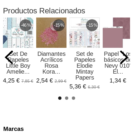
Productos Relacionados
-46 %
-15 %
-15 %
Set De
Diamantes
Set de
Papel "Los
Papeles
Acrílicos
Papeles
básicos de
Little Boy
Rosa
Elodie
Nevy 010"
Amelie...
Kora...
Mintay
El...
Papers
4,25 €
2,54 €
1,34 €
7,85 €
2,99 €
5,36 €
6,30 €
Marcas