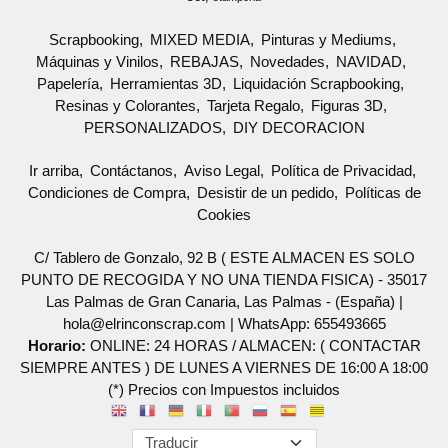
Scrapbooking
MIXED MEDIA
Pinturas y Mediums
Máquinas y Vinilos
REBAJAS
Novedades
NAVIDAD
Papelería
Herramientas 3D
Liquidación Scrapbooking
Resinas y Colorantes
Tarjeta Regalo
Figuras 3D
PERSONALIZADOS
DIY DECORACION
Ir arriba
Contáctanos
Aviso Legal
Política de Privacidad
Condiciones de Compra
Desistir de un pedido
Políticas de
Cookies
C/ Tablero de Gonzalo, 92 B ( ESTE ALMACEN ES SOLO
PUNTO DE RECOGIDA Y NO UNA TIENDA FISICA) - 35017
Las Palmas de Gran Canaria, Las Palmas - (España) |
hola@elrinconscrap.com |
WhatsApp: 655493665
Horario:
ONLINE: 24 HORAS / ALMACEN: ( CONTACTAR
SIEMPRE ANTES ) DE LUNES A VIERNES DE 16:00 A 18:00
(*) Precios con Impuestos incluidos