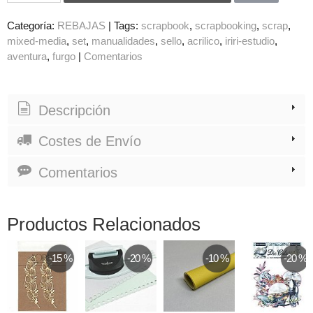
Categoría:
REBAJAS
|
Tags:
scrapbook
scrapbooking
scrap
mixed-media
set
manualidades
sello
acrilico
iriri-estudio
aventura
furgo
|
Comentarios
Descripción
Costes de Envío
Comentarios
Productos Relacionados
-15 %
-20 %
-10 %
-20 %