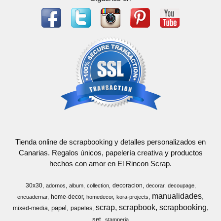
Tienda online de scrapbooking y detalles personalizados en
Canarias. Regalos únicos, papelería creativa y productos
hechos con amor en El Rincon Scrap.
30x30
decoracion
adornos
album
collection
decorar
decoupage
manualidades
home-decor
encuadernar
homedecor
kora-projects
scrap
scrapbook
scrapbooking
papel
mixed-media
papeles
set
stamperia